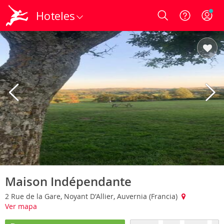
Hoteles
Login
Maison Indépendante
2 Rue de la Gare, Noyant D'Allier, Auvernia (Francia)
Ver mapa