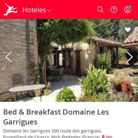
Hoteles
Login
Bed & Breakfast Domaine Les
Garrigues
Domaine les Garrigues 200 route des garrigues,
Puygaillard-de-Quercy, Midi-Pyrénées (Francia)
Ver