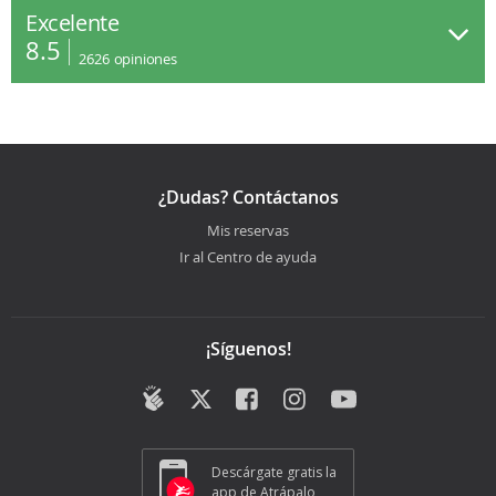
Excelente
8.5
2626
opiniones
¿Dudas? Contáctanos
Mis reservas
Ir al Centro de ayuda
¡Síguenos!
Descárgate gratis la
app de Atrápalo