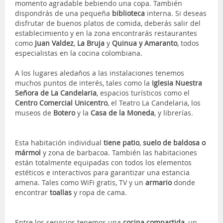
momento agradable bebiendo una copa. También
dispondrás de una pequeña
biblioteca
interna. Si deseas
disfrutar de buenos platos de comida, deberás salir del
establecimiento y en la zona encontrarás restaurantes
como
Juan Valdez
,
La Bruja
y
Quinua y Amaranto
, todos
especialistas en la cocina colombiana.
A los lugares aledaños a las instalaciones tenemos
muchos puntos de interés, tales como la
Iglesia Nuestra
Señora de La Candelaria
, espacios turísticos como el
Centro Comercial Unicentro
, el Teatro La Candelaria, los
museos de
Botero
y la
Casa de la Moneda
, y librerías.
Esta habitación individual
tiene patio
,
suelo de baldosa o
mármol
y zona de barbacoa. También las habitaciones
están totalmente equipadas con todos los elementos
estéticos e interactivos para garantizar una estancia
amena. Tales como WiFi gratis, TV y un
armario
donde
encontrar
toallas
y ropa de cama.
Entre los servicios tenemos una
cocina compartida
, un