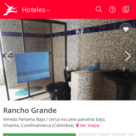
Hoteles
Login
Rancho Grande
Vereda Panama Bajo / cerca escuela panama bajo,
Silvania, Cundinamarca (Colombia)
Ver mapa