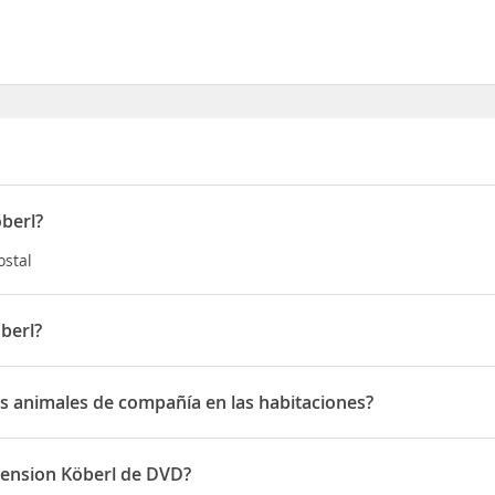
berl?
ostal
berl?
ten 323
s animales de compañía en las habitaciones?
nimales de compañía en las habitaciones
pension Köberl de DVD?