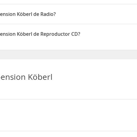
rl disponen de DVD
ension Köberl de Radio?
rl disponen de Radio
pension Köberl de Reproductor CD?
erl disponen de Reproductor CD
pension Köberl