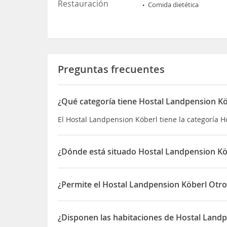
Restauración
Comida dietética
Preguntas frecuentes
¿Qué categoría tiene Hostal Landpension Kö
El Hostal Landpension Köberl tiene la categoría H
¿Dónde está situado Hostal Landpension Kö
El Hostal Landpension Köberl está situado en Lei
¿Permite el Hostal Landpension Köberl Otro
Sí, el Hostal Landpension Köberl permite Otros a
¿Disponen las habitaciones de Hostal Land