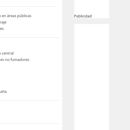
n en áreas públicas
Publicidad
raje
nes
n central
nes no fumadores
taña