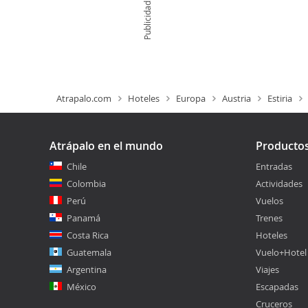
Publicidad
Atrapalo.com
Hoteles
Europa
Austria
Estiria
Atrápalo en el mundo
Producto
Chile
Entradas
Colombia
Actividades
Perú
Vuelos
Panamá
Trenes
Costa Rica
Hoteles
Guatemala
Vuelo+Hotel
Argentina
Viajes
México
Escapadas
Cruceros