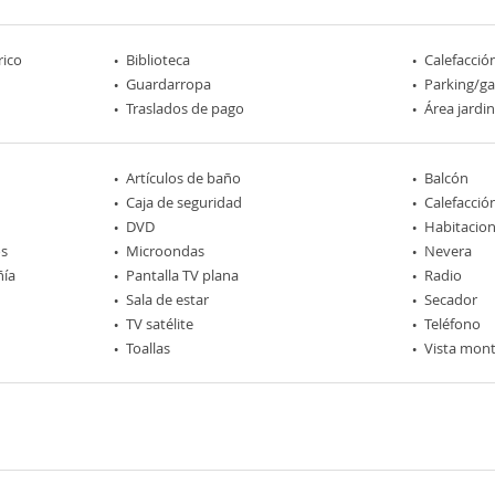
rico
Biblioteca
Calefacció
Guardarropa
Parking/ga
Traslados de pago
Área jardi
Artículos de baño
Balcón
Caja de seguridad
Calefacció
DVD
Habitacio
os
Microondas
Nevera
ñía
Pantalla TV plana
Radio
Sala de estar
Secador
TV satélite
Teléfono
Toallas
Vista mon