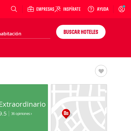
Login
BUSCAR HOTELES
Extraordinario
9.5
36 opiniones