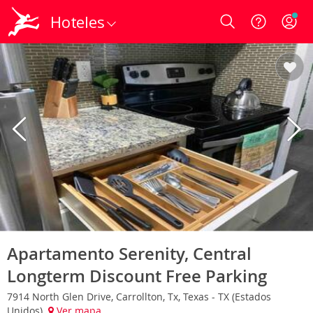
Hoteles
Login
Apartamento Serenity, Central
Longterm Discount Free Parking
7914 North Glen Drive, Carrollton, Tx, Texas - TX (Estados
Unidos)
Ver mapa