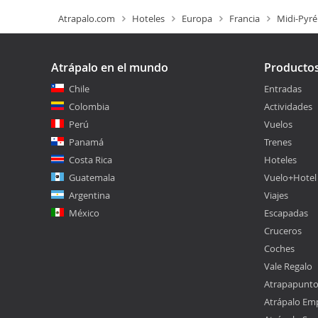
Atrapalo.com
Hoteles
Europa
Francia
Midi-Pyr
Atrápalo en el mundo
Producto
Chile
Entradas
Colombia
Actividades
Perú
Vuelos
Panamá
Trenes
Costa Rica
Hoteles
Guatemala
Vuelo+Hotel
Argentina
Viajes
México
Escapadas
Cruceros
Coches
Vale Regalo
Atrapapunt
Atrápalo Em