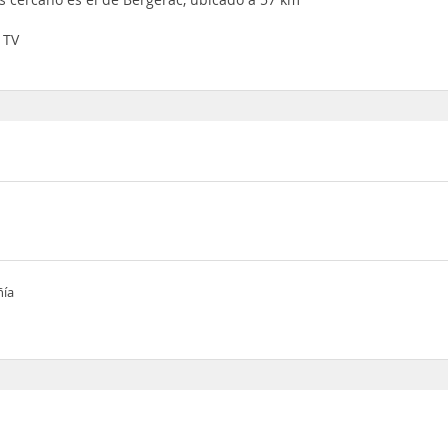
 TV
ñía