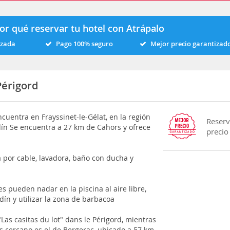
or qué reservar tu hotel con Atrápalo
izada
Pago 100% seguro
Mejor precio garantizad
Périgord
encuentra en Frayssinet-le-Gélat, en la región
Reserv
rdín Se encuentra a 27 km de Cahors y ofrece
precio
a por cable, lavadora, baño con ducha y
s pueden nadar en la piscina al aire libre,
dín y utilizar la zona de barbacoa
Las casitas du lot" dans le Périgord, mientras
 cercano es el de Bergerac, ubicado a 57 km