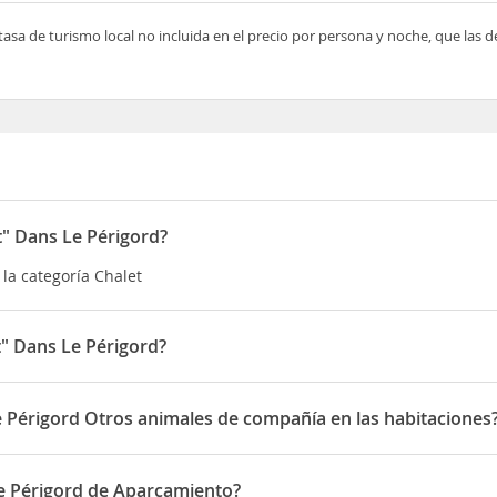
tasa de turismo local no incluida en el precio por persona y noche, que las 
t" Dans Le Périgord?
 la categoría Chalet
t" Dans Le Périgord?
 situado en la borie nord
Le Périgord Otros animales de compañía en las habitaciones
 permite Otros animales de compañía en las habitaciones
 Le Périgord de Aparcamiento?