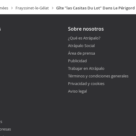
énées
Frayssinet-le-Gélat
Gîte "las Casitas Du Lot" Dans Le Périgord
s
Sobre nosotros
¿Qué es Atrápalo?
Atrápalo Social
Área de prensa
Publicidad
Trabajar en Atrápalo
Términos y condiciones generales
Privacidad y cookies
Aviso legal
os
presas