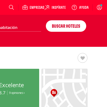
Login
BUSCAR HOTELES
Excelente
8.7
9 opiniones