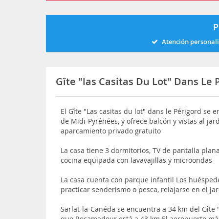
P
Atención personal
Gîte "las Casitas Du Lot" Dans Le 
El Gîte "Las casitas du lot" dans le Périgord se 
de Midi-Pyrénées, y ofrece balcón y vistas al ja
aparcamiento privado gratuito
La casa tiene 3 dormitorios, TV de pantalla plan
cocina equipada con lavavajillas y microondas
La casa cuenta con parque infantil Los huéspede
practicar senderismo o pesca, relajarse en el jar
Sarlat-la-Canéda se encuentra a 34 km del Gîte "
que Rocamadour está a 43 km El aeropuerto más