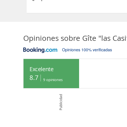
Sí, el Gîte "las Casitas Du Lot" Dans Le Périgord
Opiniones sobre
Gîte "las Cas
Opiniones 100% verificadas
Excelente
8.7
9
opiniones
Publicidad