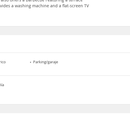
ovides a washing machine and a flat-screen TV
rico
Parking/garaje
ñía