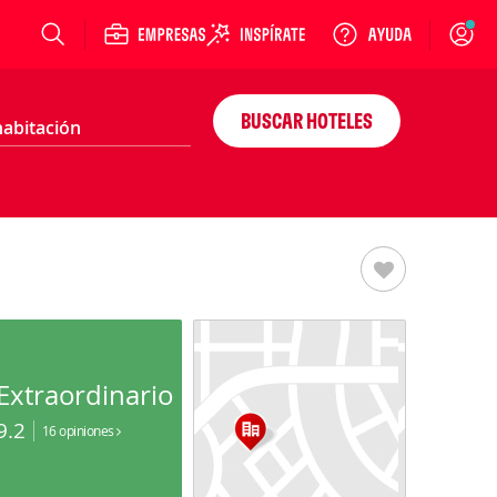
Login
BUSCAR HOTELES
Extraordinario
9.2
16 opiniones