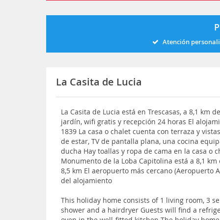
P
Atención personal
La Casita de Lucia
La Casita de Lucia está en Trescasas, a 8,1 km 
jardín, wifi gratis y recepción 24 horas El aloj
1839 La casa o chalet cuenta con terraza y vistas
de estar, TV de pantalla plana, una cocina equip
ducha Hay toallas y ropa de cama en la casa o c
Monumento de la Loba Capitolina está a 8,1 km d
8,5 km El aeropuerto más cercano (Aeropuerto A
del alojamiento
This holiday home consists of 1 living room, 3
shower and a hairdryer Guests will find a refri
oven in the well-fitted kitchen The holiday home