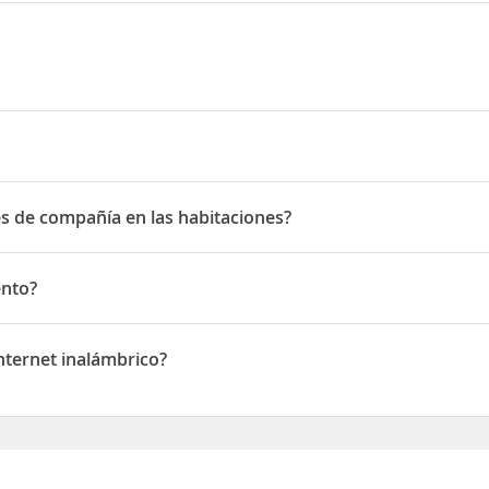
 bajo
es de compañía en las habitaciones?
de compañía en las habitaciones
ento?
Internet inalámbrico?
rnet inalámbrico