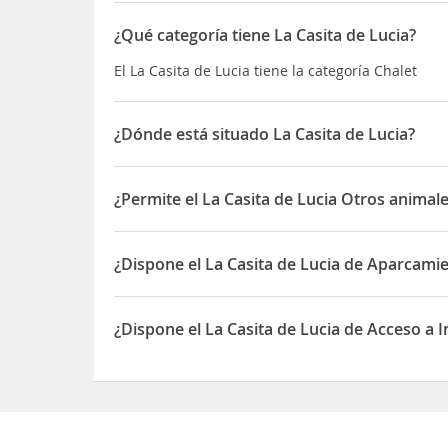
¿Qué categoría tiene La Casita de Lucia?
El La Casita de Lucia tiene la categoría Chalet
¿Dónde está situado La Casita de Lucia?
El La Casita de Lucia está situado en 41 Calle Real
¿Permite el La Casita de Lucia Otros animal
Sí, el La Casita de Lucia permite Otros animales 
¿Dispone el La Casita de Lucia de Aparcami
Sí, el La Casita de Lucia dispone de Aparcamiento
¿Dispone el La Casita de Lucia de Acceso a 
Sí, el La Casita de Lucia dispone de Acceso a Inte