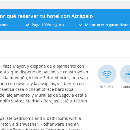
or qué reservar tu hotel con Atrápalo
izada
Pago 100% seguro
Mejor precio garantizad
de Plaza Mayor, y dispone de alojamiento con
amiento, que dispone de balcón, se construyó en
 a la montaña, y tiene 3 dormitorios, una sala
ada con nevera y lavavajillas, y 2 baños con
INTERNET
PARK
halet La casa o chalet ofrece barbacoa
el alojamiento, y Murallas de Segovia está a
dolfo Suárez Madrid - Barajas) está a 112 km
 separate bedrooms and 2 bathrooms with a
gerator, a dishwasher, kitchenware and an
 also offers a barbecue Featuring a terrace