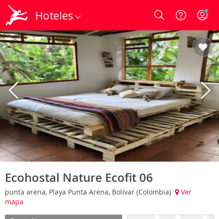
Hoteles
Login
Ecohostal Nature Ecofit 06
punta arena, Playa Punta Arena, Bolivar (Colombia)
Ver
mapa