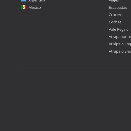
Argentina
Viajes
México
Escapadas
Cruceros
Coches
Vale Regalo
Atrapapunt
Atrápalo Em
Atrápalo Sm