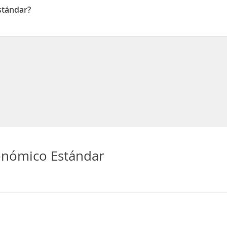
stándar?
ll 35 # 9-63 la matuna
onómico Estándar