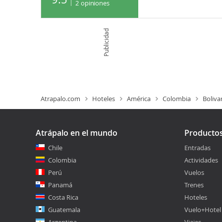
2
opiniones
Publicidad
Atrapalo.com
Hoteles
América
Colombia
Boliva
Atrápalo en el mundo
Producto
Chile
Entradas
Colombia
Actividades
Perú
Vuelos
Panamá
Trenes
Costa Rica
Hoteles
Guatemala
Vuelo+Hotel