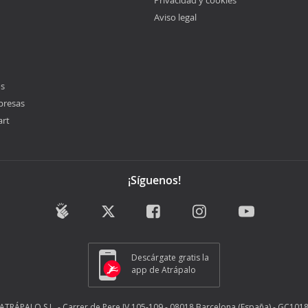
Privacidad y cookies
Aviso legal
os
presas
art
¡Síguenos!
Descárgate gratis la
app de Atrápalo
ATRÁPALO S.L. - Carrer de Pere IV 105-109 - 08018 Barcelona (España) - GC101