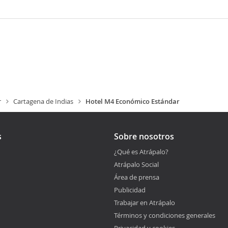
r
Cartagena de Indias
Hotel M4 Económico Estándar
s
Sobre nosotros
¿Qué es Atrápalo?
Atrápalo Social
Área de prensa
Publicidad
Trabajar en Atrápalo
Términos y condiciones generales