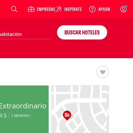
Login
BUSCAR HOTELES
Extraordinario
9.5
2 opiniones