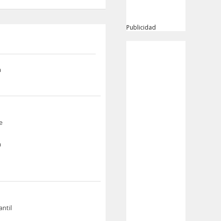
Publicidad
a
e
a
antil