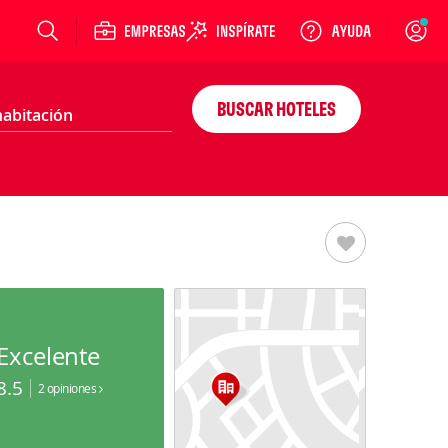
Login
BUSCAR HOTELES
Excelente
8.5
2 opiniones