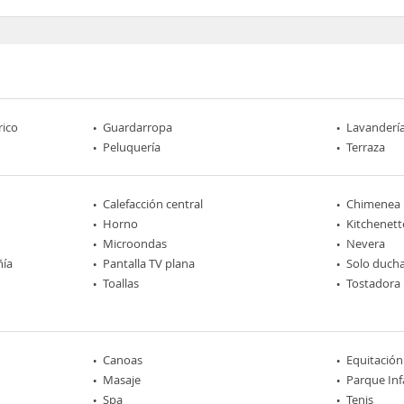
rico
Guardarropa
Lavanderí
Peluquería
Terraza
Calefacción central
Chimenea
Horno
Kitchenett
Microondas
Nevera
ñía
Pantalla TV plana
Solo duch
Toallas
Tostadora
Canoas
Equitación
Masaje
Parque Inf
Spa
Tenis