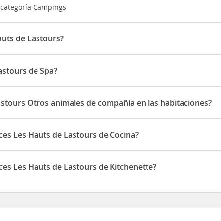
a categoría Campings
auts de Lastours?
tuado en Lastours
astours de Spa?
pone de Spa
Lastours Otros animales de compañía en las habitaciones?
rmite Otros animales de compañía en las habitaciones
nces Les Hauts de Lastours de Cocina?
ts de Lastours disponen de Cocina
ces Les Hauts de Lastours de Kitchenette?
ts de Lastours disponen de Kitchenette