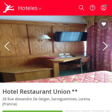
Hoteles
Login
Hotel Restaurant Union
28 Rue Alexandre De Geiger, Sarreguemines, Lorena
(Francia)