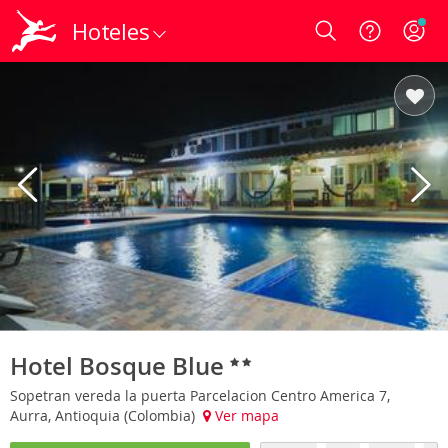
Hoteles
Login
Hotel Bosque Blue
Sopetran vereda la puerta Parcelacion Centro America 7,
Aurra, Antioquia (Colombia)
Ver mapa