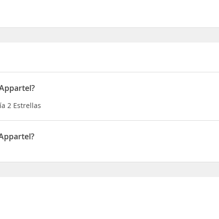
 Appartel?
a 2 Estrellas
Appartel?
 Jl. HM. Joyo Martono