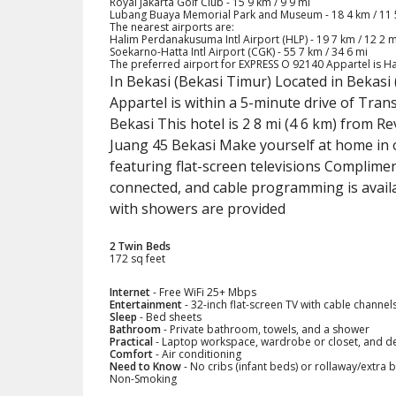
Royal Jakarta Golf Club - 15 9 km / 9 9 mi
Lubang Buaya Memorial Park and Museum - 18 4 km / 11 
The nearest airports are:
Halim Perdanakusuma Intl Airport (HLP) - 19 7 km / 12 2 m
Soekarno-Hatta Intl Airport (CGK) - 55 7 km / 34 6 mi
The preferred airport for EXPRESS O 92140 Appartel is H
In Bekasi (Bekasi Timur) Located in Bekasi
Appartel is within a 5-minute drive of Tr
Bekasi This hotel is 2 8 mi (4 6 km) from 
Juang 45 Bekasi Make yourself at home in 
featuring flat-screen televisions Complime
connected, and cable programming is avai
with showers are provided
2 Twin Beds
172 sq feet
Internet
- Free WiFi 25+ Mbps
Entertainment
- 32-inch flat-screen TV with cable channel
Sleep
- Bed sheets
Bathroom
- Private bathroom, towels, and a shower
Practical
- Laptop workspace, wardrobe or closet, and de
Comfort
- Air conditioning
Need to Know
- No cribs (infant beds) or rollaway/extra 
Non-Smoking