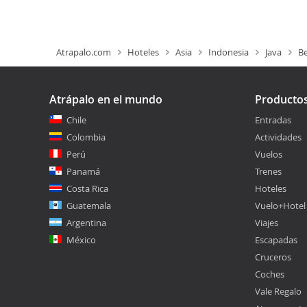
Atrapalo.com
Hoteles
Asia
Indonesia
Java
Be
Atrápalo en el mundo
Producto
Chile
Entradas
Colombia
Actividades
Perú
Vuelos
Panamá
Trenes
Costa Rica
Hoteles
Guatemala
Vuelo+Hotel
Argentina
Viajes
México
Escapadas
Cruceros
Coches
Vale Regalo