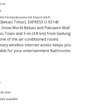
5 mi
i
alim Perdanakusuma Intl Airport (HLP)
 (Bekasi Timur), EXPRESS O 92140
ans Snow World Bekasi and Pakuwon Mall
Revo Town and 3 mi (4 8 km) from Gedung
one of the air-conditioned rooms
ntary wireless internet access keeps you
lable for your entertainment Bathrooms
s
sk chair
beds available