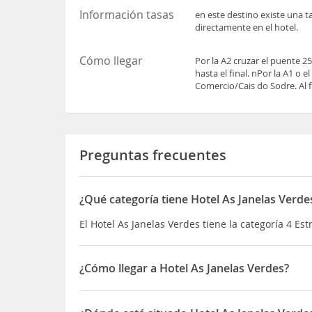
Información tasas
en este destino existe una t
directamente en el hotel.
Cómo llegar
Por la A2 cruzar el puente 25 
hasta el final. nPor la A1 o
Comercio/Cais do Sodre. Al f
Preguntas frecuentes
¿Qué categoría tiene Hotel As Janelas Verde
El Hotel As Janelas Verdes tiene la categoría 4 Est
¿Cómo llegar a Hotel As Janelas Verdes?
Por la A2 cruzar el puente 25 de Abril y salir haci
final. nPor la A1 o el puente Vasco de Gama, segu