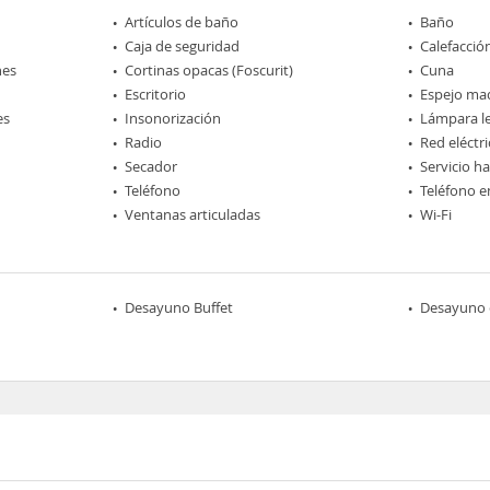
Artículos de baño
Baño
Caja de seguridad
Calefacció
nes
Cortinas opacas (Foscurit)
Cuna
Escritorio
Espejo maq
es
Insonorización
Lámpara l
Radio
Red eléctri
Secador
Servicio h
Teléfono
Teléfono e
Ventanas articuladas
Wi-Fi
Desayuno Buffet
Desayuno 