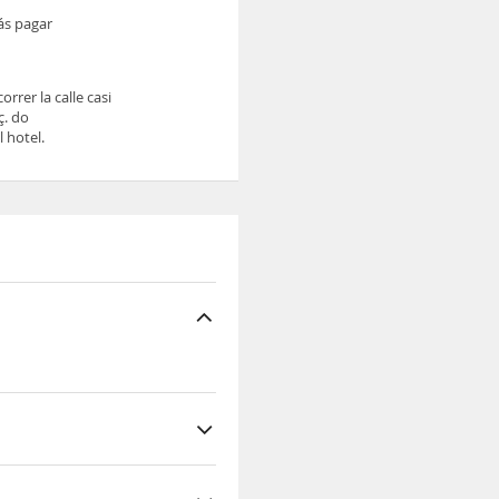
ás pagar
rrer la calle casi
ç. do
 hotel.
lle casi hasta el
o Sodre. Al final de