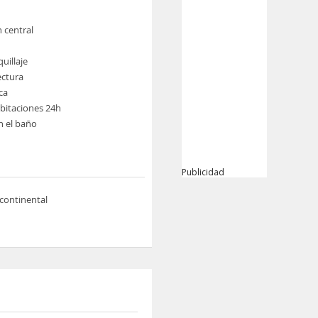
n central
uillaje
ectura
ca
abitaciones 24h
n el baño
Publicidad
continental