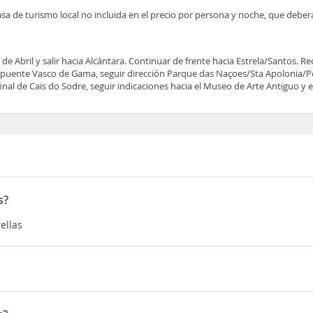
asa de turismo local no incluida en el precio por persona y noche, que deber
de Abril y salir hacia Alcántara. Continuar de frente hacia Estrela/Santos. Reco
 el puente Vasco de Gama, seguir dirección Parque das Naçoes/Sta Apolonia/P
inal de Cais do Sodre, seguir indicaciones hacia el Museo de Arte Antiguo y el
s?
rellas
a Alcántara. Continuar de frente hacia Estrela/Santos. Recorrer la ca
ir dirección Parque das Naçoes/Sta Apolonia/Pç. do Comercio/Cais d