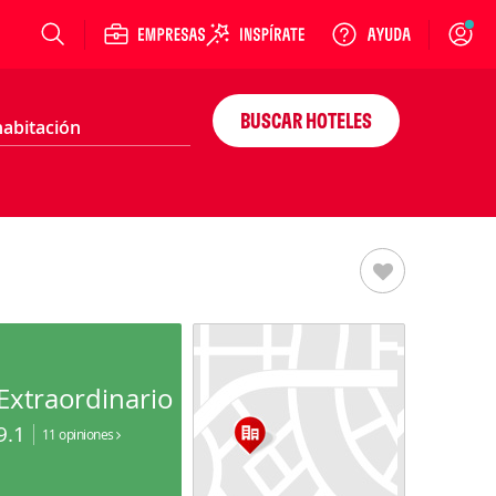
Login
BUSCAR HOTELES
Extraordinario
9.1
11 opiniones