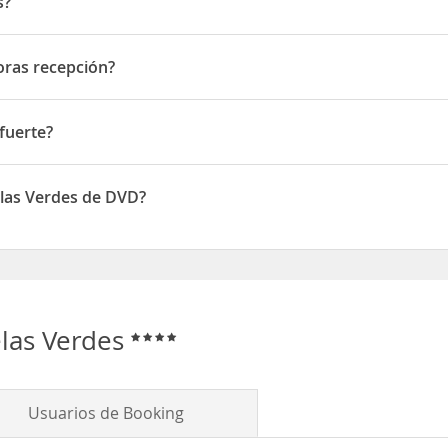
s?
de Arte Antiguo y el hotel.
Janelas Verdes 47
oras recepción?
s recepción
 fuerte?
rte
elas Verdes de DVD?
disponen de DVD
elas Verdes
Usuarios de Booking