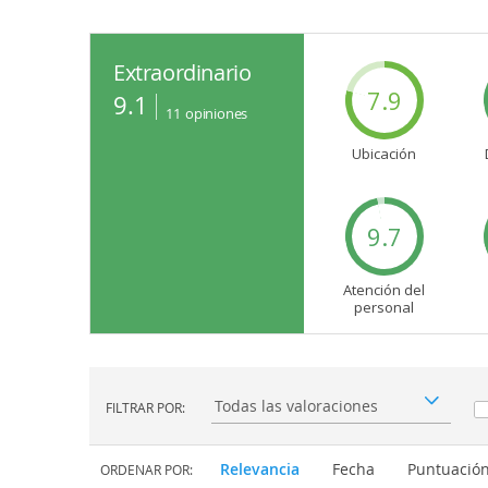
Extraordinario
7.9
9.1
11
opiniones
Ubicación
9.7
Atención del
personal
FILTRAR POR:
Filtrar por:
Relevancia
Fecha
Puntuació
ORDENAR POR: