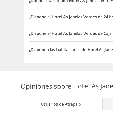
¿Dónde está situado Hotel As Janelas Verde
Cais do Sodre, seguir indicaciones hacia el Museo 
El Hotel As Janelas Verdes está situado en R.das 
¿Dispone el Hotel As Janelas Verdes de 24 h
Sí, el Hotel As Janelas Verdes dispone de 24 hora
¿Dispone el Hotel As Janelas Verdes de Caja
Sí, el Hotel As Janelas Verdes dispone de Caja fue
¿Disponen las habitaciones de Hotel As Jan
Sí, las habitaciones del Hotel As Janelas Verdes 
Opiniones sobre
Hotel As Jan
Usuarios de
Atrápalo