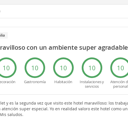
n
ilia
ravilloso con un ambiente super agradable
10
10
10
10
10
ecoración
Gastronomía
Habitación
Instalaciones y
Atención d
servicios
personal
t y es la segunda vez que visito este hotel maravilloso: los trabaj
 atención super especial. Yo en realidad valoro este hotel como un 
 Mis saludos.