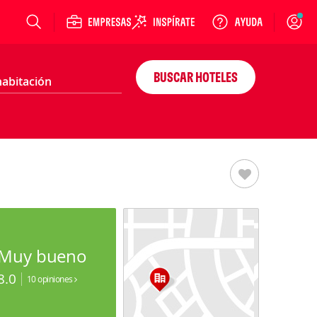
Login
BUSCAR HOTELES
Muy bueno
8.0
10 opiniones