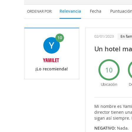
Relevancia
Fecha
Puntuació
ORDENAR POR:
02/01/2023
en fam
10
Un hotel ma
YAMILET
10
¡Lo recomienda!
Ubicación
D
Mi nombre es Yamile
director tienen una
sigan así siempre.
NEGATIVO:
Nada.