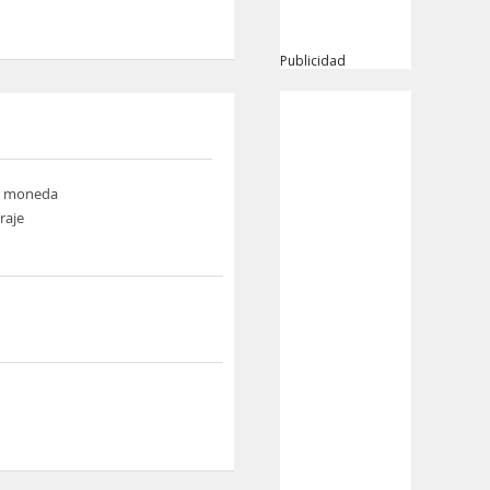
Publicidad
e moneda
raje