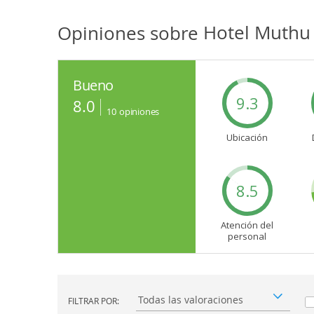
Opiniones sobre
Hotel Muthu
Bueno
9.3
8.0
10
opiniones
Ubicación
8.5
Atención del
personal
FILTRAR POR:
Filtrar por: