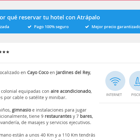
or qué reservar tu hotel con Atrápalo
izada
Pago 100% seguro
Mejor precio garantizad
localizado en
Cayo Coco
en
Jardines del Rey
,
o colonial equipadas con
aire acondicionado
,
INTERNET
PISC
s por cable o satélite y minibar.
niños,
gimnasio
e instalaciones para jugar
dicionalmente, tiene 9
restaurantes
y 7
bares
,
avandería, de masajes y servicios ejecutivos.
omano están a unos 40 Km y a 110 Km tendrás