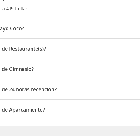
ía 4 Estrellas
Cayo Coco?
Cayo Coco, Jardines del Rey, Ciego de Ãvila
 de Restaurante(s)?
Restaurante(s)
o de Gimnasio?
 Gimnasio
 de 24 horas recepción?
 24 horas recepción
o de Aparcamiento?
e Aparcamiento