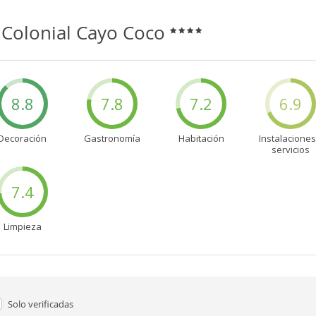
 Colonial Cayo Coco
8.8
7.8
7.2
6.9
Decoración
Gastronomía
Habitación
Instalaciones
servicios
7.4
Limpieza
Solo verificadas