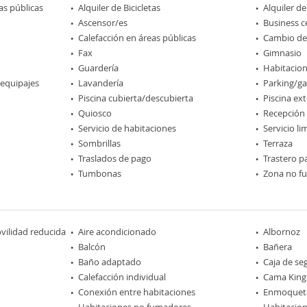
as públicas
Alquiler de Bicicletas
Alquiler d
Ascensor/es
Business c
Calefacción en áreas públicas
Cambio d
Fax
Gimnasio
Guardería
Habitacio
 equipajes
Lavandería
Parking/ga
Piscina cubierta/descubierta
Piscina ext
Quiosco
Recepción
Servicio de habitaciones
Servicio l
Sombrillas
Terraza
Traslados de pago
Trastero pa
Tumbonas
Zona no f
ilidad reducida
Aire acondicionado
Albornoz
Balcón
Bañera
Baño adaptado
Caja de se
Calefacción individual
Cama King 
Conexión entre habitaciones
Enmoquet
Habitaciones no fumadores
Habitacion