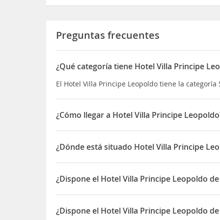
Preguntas frecuentes
¿Qué categoría tiene Hotel Villa Principe Le
El Hotel Villa Principe Leopoldo tiene la categoría 
¿Cómo llegar a Hotel Villa Principe Leopoldo
El hotel está situado en un lugar elevado, con vi
luego de la histórica villa, y comparte la misma 
¿Dónde está situado Hotel Villa Principe Le
principal, y la encontramos escondida en el tranq
El Hotel Villa Principe Leopoldo está situado en V
2 kms del centro. 5 kms al aeropuerto (lugano). 7
¿Dispone el Hotel Villa Principe Leopoldo de
4 km hasta el Parque Ferial más cercano (palazzo 
Sí, el Hotel Villa Principe Leopoldo dispone de Pa
¿Dispone el Hotel Villa Principe Leopoldo de