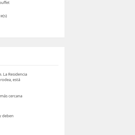
buffet
e(s)
e. La Residencia
 rodea, está
n más cercana
 y deben