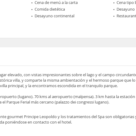
Cena de menú a la carta
Cena tipo 
Comida dietética
Desayuno
Desayuno continental
Restaurant
lugar elevado, con vistas impresionantes sobre el lago y el campo circundant
istórica villa, y comparte la misma ambientación y el hermoso parque que lo
villa principal, y la encontramos escondida en el tranquilo parque.
aeropuerto (lugano). 70 kms al aeropuerto (malpensa). 3 km hasta la estació
a el Parque Ferial más cercano (palazzo dei congressi lugano).
rante gourmet Principe Leopoldo y los tratamientos del Spa son obligatorias
ada poniéndose en contacto con el hotel.