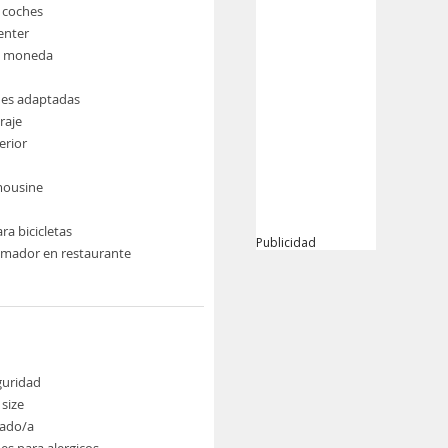
e coches
enter
e moneda
nes adaptadas
raje
erior
imousine
ra bicicletas
Publicidad
umador en restaurante
guridad
size
ado/a
es para alergicos