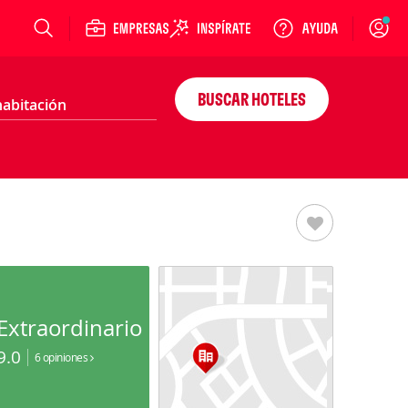
Login
BUSCAR HOTELES
Extraordinario
9.0
6 opiniones