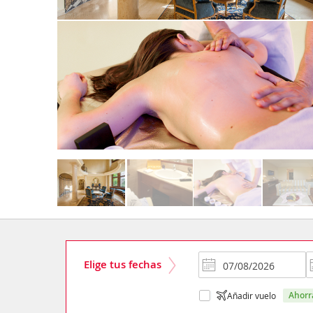
Elige tus fechas
ahor
Añadir vuelo