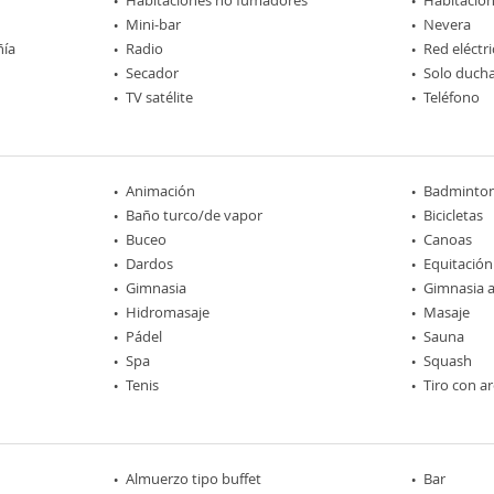
Mini-bar
Nevera
ñía
Radio
Red eléctri
Secador
Solo duch
TV satélite
Teléfono
Animación
Badminto
Baño turco/de vapor
Bicicletas
Buceo
Canoas
Dardos
Equitación
Gimnasia
Gimnasia a
Hidromasaje
Masaje
Pádel
Sauna
Spa
Squash
Tenis
Tiro con a
Almuerzo tipo buffet
Bar