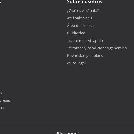
s
Sobre nosotros
¿Qué es Atrápalo?
Atrápalo Social
Área de prensa
Publicidad
Trabajar en Atrápalo
Términos y condiciones generales
Privacidad y cookies
Aviso legal
os
presas
art
¡Síguenos!