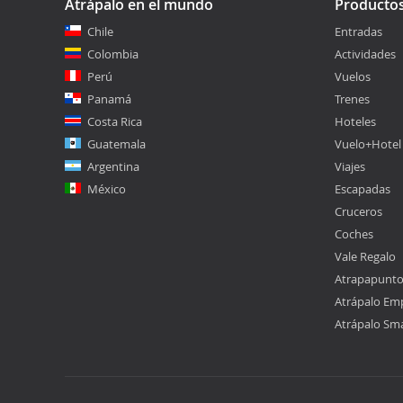
Atrápalo en el mundo
Producto
Chile
Entradas
Colombia
Actividades
Perú
Vuelos
Panamá
Trenes
Costa Rica
Hoteles
Guatemala
Vuelo+Hotel
Argentina
Viajes
México
Escapadas
Cruceros
Coches
Vale Regalo
Atrapapunt
Atrápalo Em
Atrápalo Sm