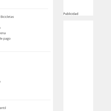
Publicidad
 Bicicletas
a
rena
de pago
a
antil