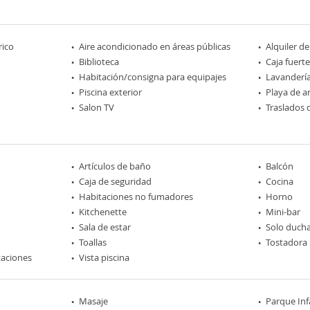
rico
Aire acondicionado en áreas públicas
Alquiler de
Biblioteca
Caja fuerte
Habitación/consigna para equipajes
Lavanderí
Piscina exterior
Playa de a
Salon TV
Traslados 
Artículos de baño
Balcón
Caja de seguridad
Cocina
Habitaciones no fumadores
Horno
Kitchenette
Mini-bar
Sala de estar
Solo duch
Toallas
Tostadora
taciones
Vista piscina
Masaje
Parque Inf