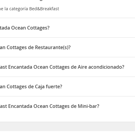
ne la categoría Bed&Breakfast
ntada Ocean Cottages?
 situado en Entrance to Monterey Del Mar off Highway 34, towards
an Cottages de Restaurante(s)?
dispone de Restaurante(s)
fast Encantada Ocean Cottages de Aire acondicionado?
ada Ocean Cottages disponen de Aire acondicionado
n Cottages de Caja fuerte?
dispone de Caja fuerte
fast Encantada Ocean Cottages de Mini-bar?
ada Ocean Cottages disponen de Mini-bar