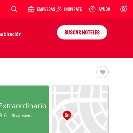
Login
BUSCAR HOTELES
Extraordinario
9.6
18 opiniones