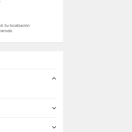
.
d. Su localización
omerode.
lización permite un