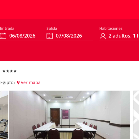
Entrada
Salida
Habitaciones
l
(Egipto)
Ver mapa