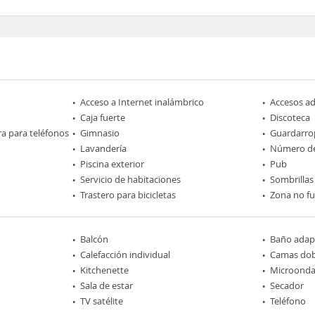
Acceso a Internet inalámbrico
Accesos a
Caja fuerte
Discoteca
ra para teléfonos
Gimnasio
Guardarro
Lavandería
Número de
Piscina exterior
Pub
Servicio de habitaciones
Sombrillas
Trastero para bicicletas
Zona no f
Balcón
Baño adap
Calefacción individual
Camas dob
Kitchenette
Microonda
Sala de estar
Secador
TV satélite
Teléfono