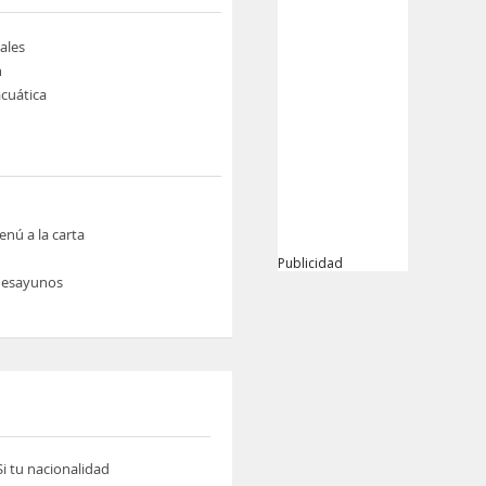
ales
n
cuática
nú a la carta
Publicidad
 desayunos
i tu nacionalidad