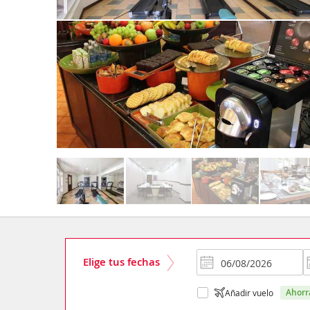
Elige tus fechas
ahor
Añadir vuelo