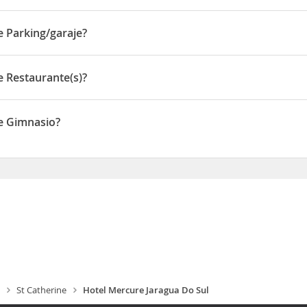
 RUA EPITÁCIO PESSOA, 239
e Parking/garaje?
rking/garaje
e Restaurante(s)?
staurante(s)
de Gimnasio?
imnasio
St Catherine
Hotel Mercure Jaragua Do Sul