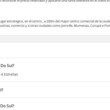
no reconocer el precio reservado y aplicarte una tarifa diferente en el check-in
gar estrategico, en el centro , a 200m del major centro comercial de la ciuda
dustrias, comercio y a otras ciudades como Joinville, Blumenau, Corupá e P
 Do Sul?
 4 Estrellas
l?
el centro , a 200m del major centro comercial de la ciudad. Su loca
dades como Joinville, Blumenau, Corupá e Pomerode.
 Do Sul?