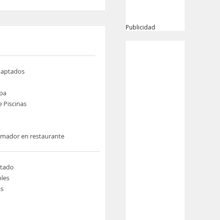
Publicidad
daptados
pa
 Piscinas
umador en restaurante
tado
les
s