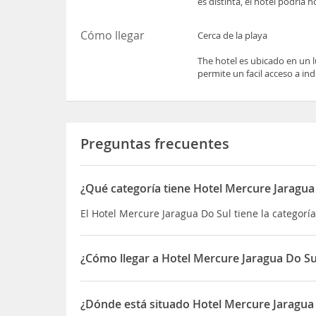
es distinta, el hotel podría 
Cómo llegar
Cerca de la playa
The hotel es ubicado en un lu
permite un facil acceso a in
Preguntas frecuentes
¿Qué categoría tiene Hotel Mercure Jaragua
El Hotel Mercure Jaragua Do Sul tiene la categoría
¿Cómo llegar a Hotel Mercure Jaragua Do Su
The hotel es ubicado en un lugar estrategico, en 
facil acceso a industrias, comercio y a otras ciu
¿Dónde está situado Hotel Mercure Jaragua