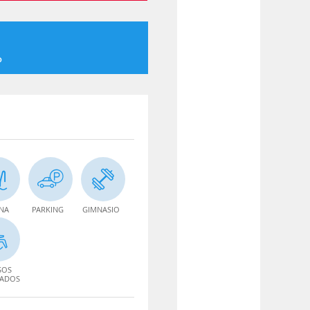
o
INA
PARKING
GIMNASIO
SOS
TADOS