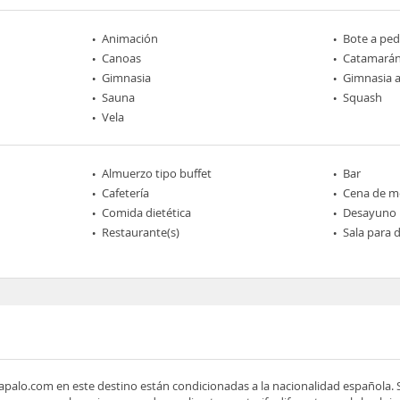
Animación
Bote a ped
Canoas
Catamará
Gimnasia
Gimnasia a
Sauna
Squash
Vela
Almuerzo tipo buffet
Bar
Cafetería
Cena de me
Comida dietética
Desayuno
Restaurante(s)
Sala para
apalo.com en este destino están condicionadas a la nacionalidad española. S