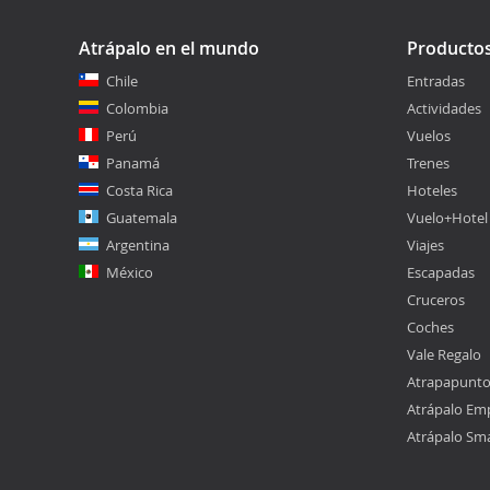
Atrápalo en el mundo
Producto
Chile
Entradas
Colombia
Actividades
Perú
Vuelos
Panamá
Trenes
Costa Rica
Hoteles
Guatemala
Vuelo+Hotel
Argentina
Viajes
México
Escapadas
Cruceros
Coches
Vale Regalo
Atrapapunt
Atrápalo Em
Atrápalo Sm