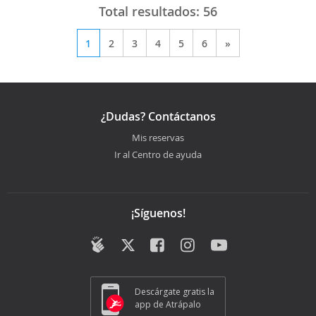
Total resultados:
56
1
2
3
4
5
6
»
¿Dudas? Contáctanos
Mis reservas
Ir al Centro de ayuda
¡Síguenos!
Descárgate gratis la
app de Atrápalo