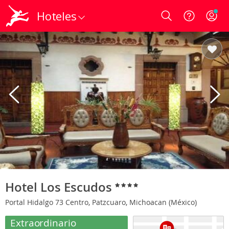
Hoteles
Login
Hotel Los Escudos
Portal Hidalgo 73 Centro, Patzcuaro, Michoacan (México)
Extraordinario