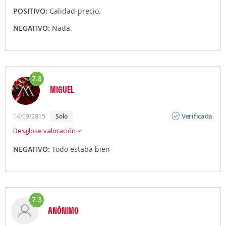
POSITIVO:
Calidad-precio.
NEGATIVO:
Nada.
7.8
MIGUEL
Opinión
Verificada
14/09/2015
solo
Desglose valoración
NEGATIVO:
Todo estaba bien
7.3
ANÓNIMO