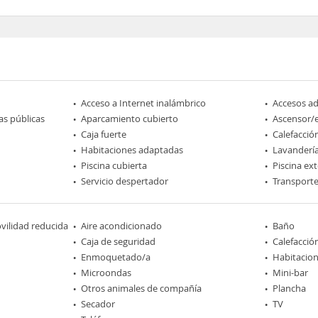
Acceso a Internet inalámbrico
Accesos a
as públicas
Aparcamiento cubierto
Ascensor/
Caja fuerte
Calefacció
Habitaciones adaptadas
Lavanderí
Piscina cubierta
Piscina ext
Servicio despertador
Transporte
ilidad reducida
Aire acondicionado
Baño
Caja de seguridad
Calefacció
Enmoquetado/a
Habitacio
Microondas
Mini-bar
Otros animales de compañía
Plancha
Secador
TV