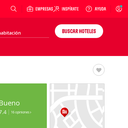
Login
BUSCAR HOTELES
Bueno
7.4
16 opiniones