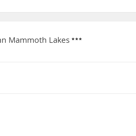
 Lakes disponen de Aire acondicionado
 Inn Mammoth Lakes