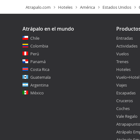
Atrapalo.com
Hoteles
América
Estados Unidos
Atrápalo en el mundo
Producto
Chile
Entradas
Colombia
Actividades
Perú
Vuelos
Panamá
Trenes
Costa Rica
Hoteles
Guatemala
Vuelo+Hotel
Argentina
Viajes
México
Escapadas
Cruceros
Coches
Vale Regalo
Atrapapunt
Atrápalo Em
Atrápalo Sm