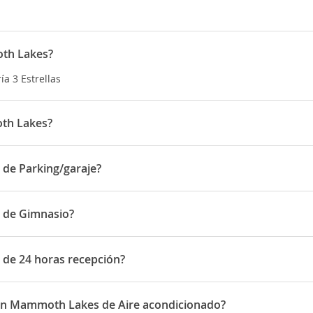
oth Lakes?
ía 3 Estrellas
oth Lakes?
n 2963 Main Street
 de Parking/garaje?
Parking/garaje
s de Gimnasio?
 Gimnasio
 de 24 horas recepción?
24 horas recepción
 Inn Mammoth Lakes de Aire acondicionado?