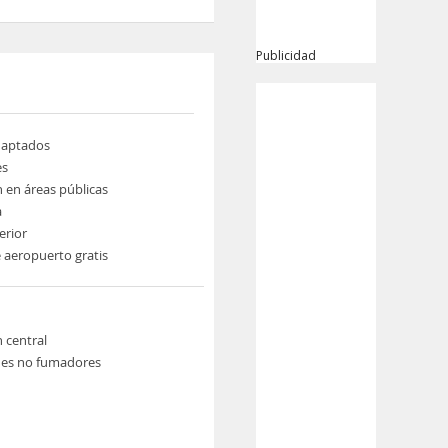
Publicidad
daptados
es
n en áreas públicas
a
erior
 aeropuerto gratis
n central
nes no fumadores