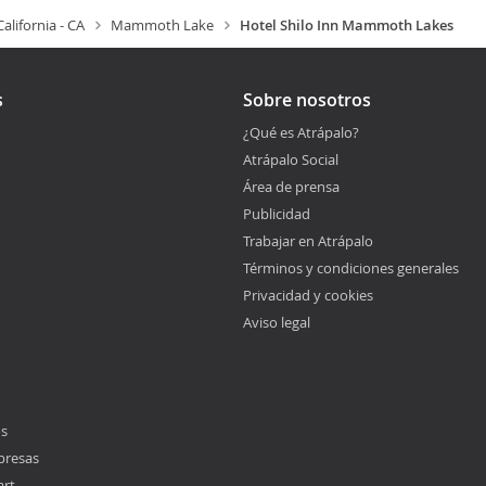
California - CA
Mammoth Lake
Hotel Shilo Inn Mammoth Lakes
s
Sobre nosotros
¿Qué es Atrápalo?
Atrápalo Social
Área de prensa
Publicidad
Trabajar en Atrápalo
Términos y condiciones generales
Privacidad y cookies
Aviso legal
os
presas
art