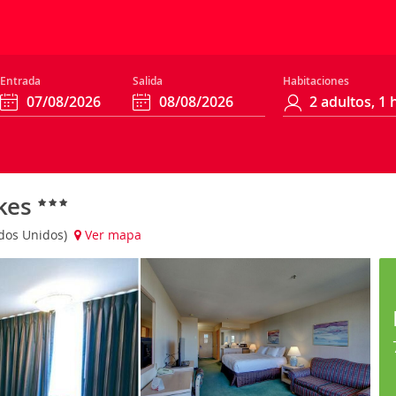
Entrada
Salida
Habitaciones
akes
ados Unidos)
Ver mapa