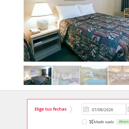
Elige tus fechas
ahor
Añadir vuelo