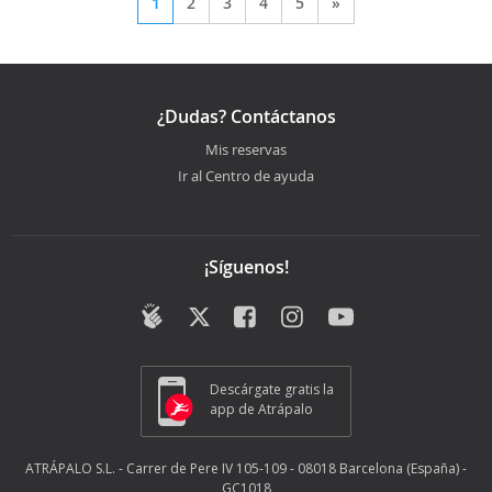
1
2
3
4
5
»
¿Dudas? Contáctanos
Mis reservas
Ir al Centro de ayuda
¡Síguenos!
Descárgate gratis la
app de Atrápalo
ATRÁPALO S.L. - Carrer de Pere IV 105-109 - 08018 Barcelona (España) -
GC1018