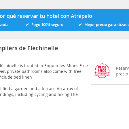
or qué reservar tu hotel con Atrápalo
izada
Pago 100% seguro
Mejor precio garantizad
pliers de Fléchinelle
léchinelle is located in Enquin-les-Mines Free
Reserv
ower, private bathrooms also come with free
precio
include bed linen
l find a garden and a terrace An array of
undings, including cycling and hiking The