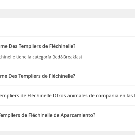
rme Des Templiers de Fléchinelle?
chinelle tiene la categoría Bed&Breakfast
me Des Templiers de Fléchinelle?
hinelle está situado en 2 rue des templiers
empliers de Fléchinelle Otros animales de compañía en las 
 Fléchinelle permite Otros animales de compañía en las habitacion
empliers de Fléchinelle de Aparcamiento?
 Fléchinelle dispone de Aparcamiento