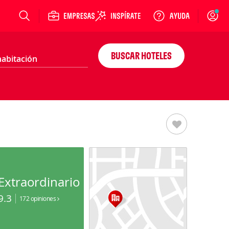
Login
BUSCAR HOTELES
Extraordinario
9.3
172 opiniones