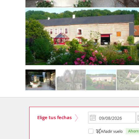
Elige tus fechas
ahor
Añadir vuelo