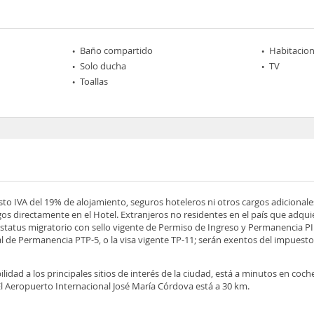
Baño compartido
Habitacio
Solo ducha
TV
Toallas
esto IVA del 19% de alojamiento, seguros hoteleros ni otros cargos adicionale
os directamente en el Hotel. Extranjeros no residentes en el país que adqu
tatus migratorio con sello vigente de Permiso de Ingreso y Permanencia PIP
 de Permanencia PTP-5, o la visa vigente TP-11; serán exentos del impuesto 
ilidad a los principales sitios de interés de la ciudad, está a minutos en coch
 El Aeropuerto Internacional José María Córdova está a 30 km.