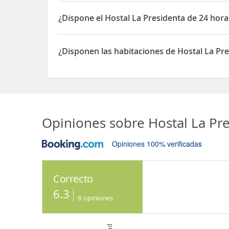
El Hostal La Presidenta está situado en C/ 43A #7D
¿Dispone el Hostal La Presidenta de 24 hor
Sí, el Hostal La Presidenta dispone de 24 horas r
¿Disponen las habitaciones de Hostal La Pr
Sí, las habitaciones del Hostal La Presidenta dis
Opiniones sobre
Hostal La Pr
Opiniones 100% verificadas
Correcto
6.3
8
opiniones