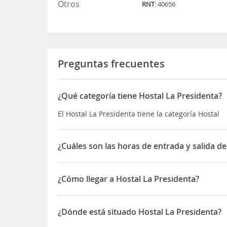
Otros
RNT
: 40656
Preguntas frecuentes
¿Qué categoría tiene Hostal La Presidenta?
El Hostal La Presidenta tiene la categoría Hostal
¿Cuáles son las horas de entrada y salida de
La entrada a Hostal La Presidenta es a partir de la
¿Cómo llegar a Hostal La Presidenta?
El alojamiento ofrece accesibilidad a los principa
de Medellín
. El Aeropuerto Internacional José Ma
¿Dónde está situado Hostal La Presidenta?