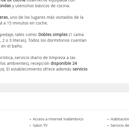
oondas
y utensilios básicos de cocina.
eras
, uno de los lugares más visitados de la
á a 15 minutos en coche.
spedaje, tales como:
Dobles simples
(1 cama
, 2 o 3 literas). Todos los dormitorios cuentan
o
en el baño.
ística, servicio diario de limpieza a las
 los ambientes), recepción
disponible 24
ago). El establecimiento ofrece además
servicio
Acceso a Internet inalámbrico
Habitación
Salon TV
Servicio d