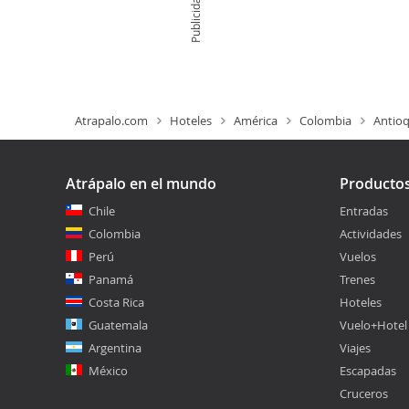
Publicidad
Atrapalo.com
Hoteles
América
Colombia
Antioq
Atrápalo en el mundo
Producto
Chile
Entradas
Colombia
Actividades
Perú
Vuelos
Panamá
Trenes
Costa Rica
Hoteles
Guatemala
Vuelo+Hotel
Argentina
Viajes
México
Escapadas
Cruceros