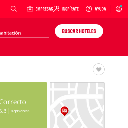
Login
BUSCAR HOTELES
Correcto
6.3
8 opiniones