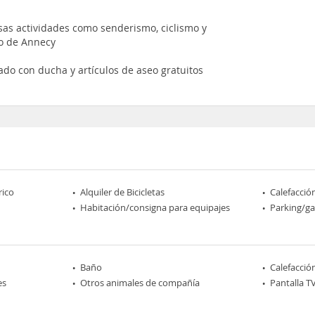
as actividades como senderismo, ciclismo y
ro de Annecy
ado con ducha y artículos de aseo gratuitos
rico
Alquiler de Bicicletas
Calefacció
Habitación/consigna para equipajes
Parking/ga
Baño
Calefacció
es
Otros animales de compañía
Pantalla T