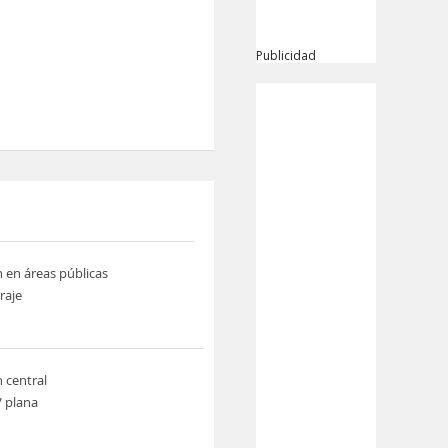
Publicidad
n en áreas públicas
raje
n central
V plana