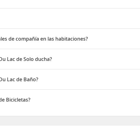
se des champs fleuris
ales de compañía en las habitaciones?
s de compañía en las habitaciones
 Du Lac de Solo ducha?
onen de Solo ducha
 Du Lac de Baño?
onen de Baño
de Bicicletas?
icicletas