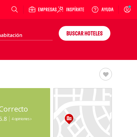
Login
BUSCAR HOTELES
Correcto
6.8
4 opiniones