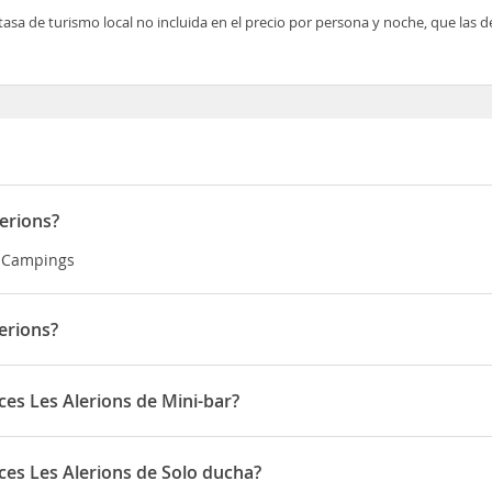
tasa de turismo local no incluida en el precio por persona y noche, que las 
lerions?
ía Campings
erions?
96 route de Bluffy
ces Les Alerions de Mini-bar?
rions disponen de Mini-bar
ces Les Alerions de Solo ducha?