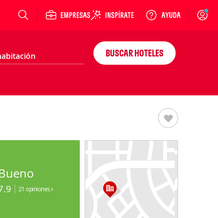
Login
BUSCAR HOTELES
Bueno
7.9
21 opiniones