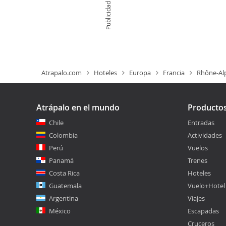
Publicidad
Atrapalo.com
Hoteles
Europa
Francia
Rhône-Al
Atrápalo en el mundo
Producto
Chile
Entradas
Colombia
Actividades
Perú
Vuelos
Panamá
Trenes
Costa Rica
Hoteles
Guatemala
Vuelo+Hotel
Argentina
Viajes
México
Escapadas
Cruceros