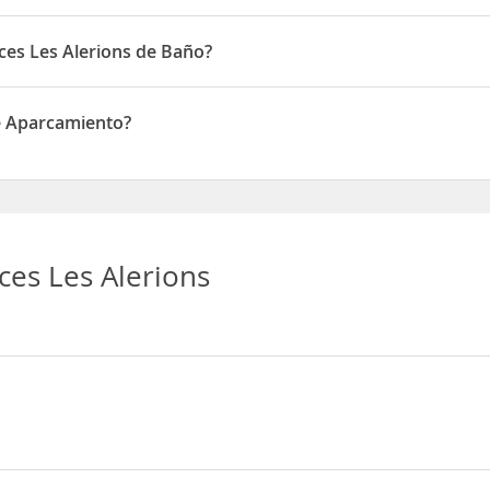
rions disponen de Solo ducha
nces Les Alerions de Baño?
rions disponen de Baño
de Aparcamiento?
parcamiento
ces Les Alerions