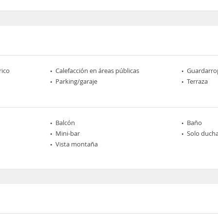
rico
Calefacción en áreas públicas
Guardarro
Parking/garaje
Terraza
Balcón
Baño
Mini-bar
Solo duch
Vista montaña