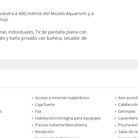
ncuentra a 600 metros del Museo Aquarium y a
chon
as individuales, TV de pantalla plana con
nado y baño privado con bañera, secador de
Acceso a Internet inalámbrico
Aire acond
Caja fuerte
Calefacció
s
Fax
Gimnasio
Habitación/consigna para equipajes
Lavanderí
Piscina cubierta/descubierta
Piscina ext
Recepción
Salas de r