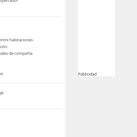
espertador
ntre habitaciones
ción
males de compañía
na
Publicidad
je