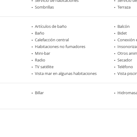
Servicio de habitaciones
Servicio d
Sombrillas
Terraza
Artículos de baño
Balcón
Baño
Bidet
Calefacción central
Conexión e
Habitaciones no fumadores
Insonoriza
Mini-bar
Otros ani
Radio
Secador
TV satélite
Teléfono
Vista mar en algunas habitaciones
Vista pisci
Billar
Hidromasa