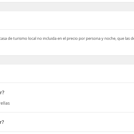
tasa de turismo local no incluida en el precio por persona y noche, que las 
r?
rellas
r?
levard de la Plage