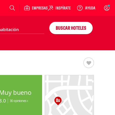
Login
BUSCAR HOTELES
Muy bueno
8.0
30 opiniones