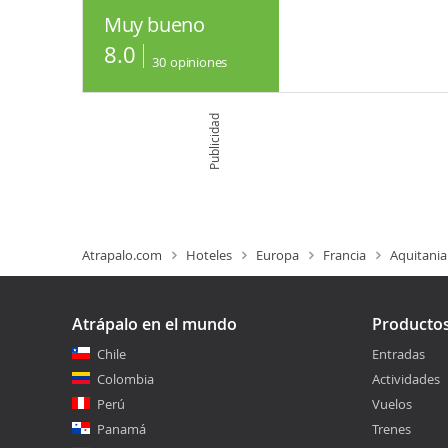
Muy bueno
8.0
30
opiniones
Publicidad
Atrapalo.com
Hoteles
Europa
Francia
Aquitania
Atrápalo en el mundo
Producto
Chile
Entradas
Colombia
Actividades
Perú
Vuelos
Panamá
Trenes