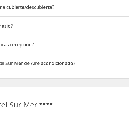
ina cubierta/descubierta?
 cubierta/descubierta
nasio?
o
horas recepción?
s recepción
tel Sur Mer de Aire acondicionado?
disponen de Aire acondicionado
tel Sur Mer