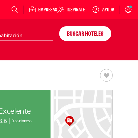
Login
BUSCAR HOTELES
Excelente
8.6
9 opiniones