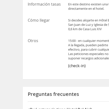
Información tasas
En este destino existen una 
directamente en el hotel.
Cómo llegar
Si decides alojarte en Hôtel 
San Juan de Luz y Iglesia de
0,6 km de Casa Luis XIV
Otros
15:00 - en cualquier momento
A la llegada, pueden pedirte
efectivo, para cubrir cualqu
Las peticiones especiales no
suponer recargos adicionale
(check-in)
Preguntas frecuentes