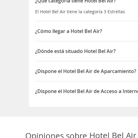
¿Qué categoría tiene Hotel Bel Air?
El Hotel Bel Air tiene la categoría 3 Estrellas
¿Cómo llegar a Hotel Bel Air?
Si decides alojarte en Hôtel Bel Air de San Juan d
Luz y Iglesia de St-Jean-Baptiste Además, este ho
¿Dónde está situado Hotel Bel Air?
El Hotel Bel Air está situado en 60, Promenade J
¿Dispone el Hotel Bel Air de Aparcamiento?
Sí, el Hotel Bel Air dispone de Aparcamiento
¿Dispone el Hotel Bel Air de Acceso a Intern
Sí, el Hotel Bel Air dispone de Acceso a Internet 
Opiniones sobre
Hotel Bel Ai