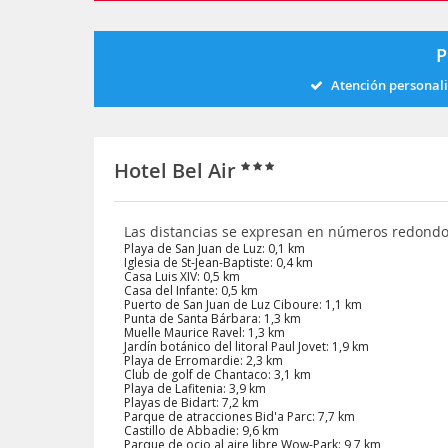
P
Atención personal
Hotel Bel Air
Las distancias se expresan en números redond
Playa de San Juan de Luz: 0,1 km
Iglesia de St-Jean-Baptiste: 0,4 km
Casa Luis XIV: 0,5 km
Casa del Infante: 0,5 km
Puerto de San Juan de Luz Ciboure: 1,1 km
Punta de Santa Bárbara: 1,3 km
Muelle Maurice Ravel: 1,3 km
Jardín botánico del litoral Paul Jovet: 1,9 km
Playa de Erromardie: 2,3 km
Club de golf de Chantaco: 3,1 km
Playa de Lafitenia: 3,9 km
Playas de Bidart: 7,2 km
Parque de atracciones Bid'a Parc: 7,7 km
Castillo de Abbadie: 9,6 km
Parque de ocio al aire libre Wow-Park: 9,7 km