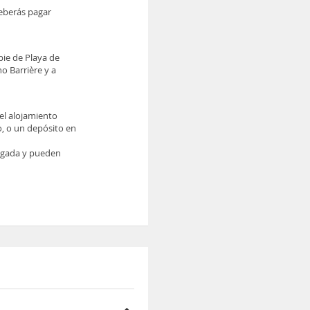
deberás pagar
pie de Playa de
o Barrière y a
el alojamiento
o, o un depósito en
legada y pueden