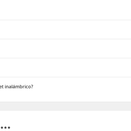
e Luz, estarás a pie de playa y a apenas cinco minutos a pie de Pla
tel de playa se encuentra a 18,6 km de Casino Barrière y a 0,6 km de
acques Thibaud
et inalámbrico?
inalámbrico
r