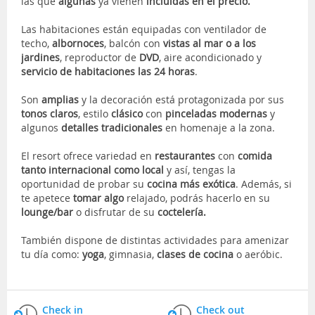
las que
algunas
ya vienen
incluidas en el precio.
Las habitaciones están equipadas con ventilador de
techo,
albornoces
, balcón con
vistas al mar o a los
jardines
, reproductor de
DVD
, aire acondicionado y
servicio de habitaciones las 24 horas
.
Son
amplias
y la decoración está protagonizada por sus
tonos claros
, estilo
clásico
con
pinceladas modernas
y
algunos
detalles tradicionales
en homenaje a la zona.
El resort ofrece variedad en
restaurantes
con
comida
tanto internacional como local
y así, tengas la
oportunidad de probar su
cocina más exótica
. Además, si
te apetece
tomar algo
relajado, podrás hacerlo en su
lounge/bar
o disfrutar de su
coctelería.
También dispone de distintas actividades para amenizar
tu día como:
yoga
, gimnasia,
clases de cocina
o aeróbic.
Check in
Check out