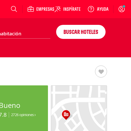
Login
BUSCAR HOTELES
Bueno
7.8
2726 opiniones