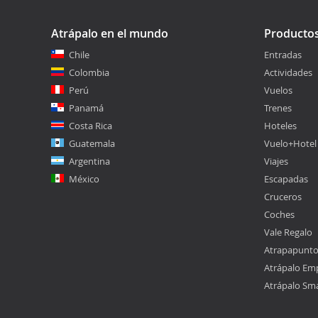
Atrápalo en el mundo
Producto
Chile
Entradas
Colombia
Actividades
Perú
Vuelos
Panamá
Trenes
Costa Rica
Hoteles
Guatemala
Vuelo+Hotel
Argentina
Viajes
México
Escapadas
Cruceros
Coches
Vale Regalo
Atrapapunt
Atrápalo Em
Atrápalo Sm