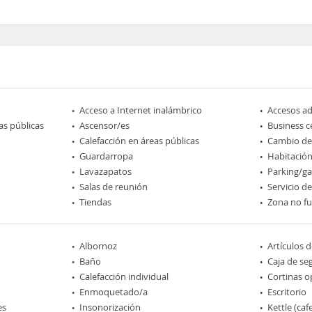
Acceso a Internet inalámbrico
Accesos a
as públicas
Ascensor/es
Business c
Calefacción en áreas públicas
Cambio d
Guardarropa
Habitación
Lavazapatos
Parking/ga
Salas de reunión
Servicio d
Tiendas
Zona no f
Albornoz
Artículos 
Baño
Caja de se
Calefacción individual
Cortinas o
Enmoquetado/a
Escritorio
es
Insonorización
Kettle (caf