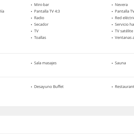
Mini-bar
Nevera
ñía
Pantalla TV 4:3
Pantalla T
Radio
Red eléctri
Secador
Servicio h
TV
TV satélite
Toallas
Ventanas a
Sala masajes
Sauna
Desayuno Buffet
Restaurant