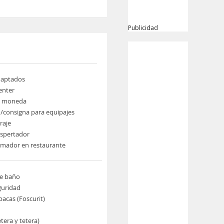
Publicidad
daptados
enter
e moneda
/consigna para equipajes
raje
espertador
umador en restaurante
de baño
guridad
pacas (Foscurit)
etera y tetera)