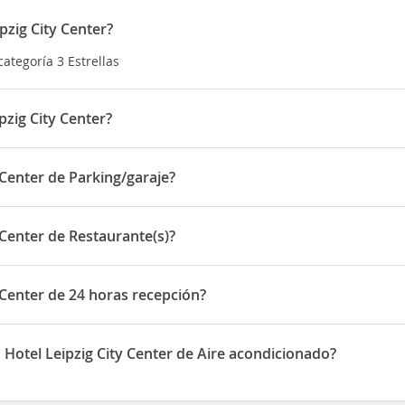
pzig City Center?
categoría 3 Estrellas
pzig City Center?
ituado en Kurt-Schumacher Straße 3
 Center de Parking/garaje?
one de Parking/garaje
 Center de Restaurante(s)?
one de Restaurante(s)
 Center de 24 horas recepción?
pone de 24 horas recepción
Hotel Leipzig City Center de Aire acondicionado?
ig City Center disponen de Aire acondicionado