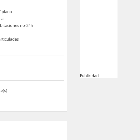
V plana
ca
abitaciones no-24h
rticuladas
Publicidad
e(s)