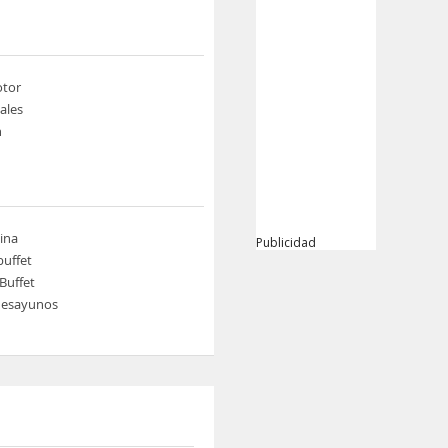
otor
ales
n
cina
Publicidad
buffet
Buffet
 desayunos