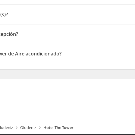
(s)?
cepción?
ión
wer de Aire acondicionado?
n de Aire acondicionado
ludeniz
Oludeniz
Hotel The Tower