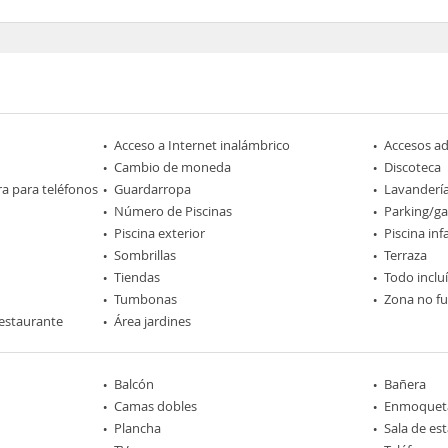
Acceso a Internet inalámbrico
Accesos a
Cambio de moneda
Discoteca
ra para teléfonos
Guardarropa
Lavanderí
Número de Piscinas
Parking/ga
Piscina exterior
Piscina infa
Sombrillas
Terraza
Tiendas
Todo inclu
Tumbonas
Zona no f
estaurante
Área jardines
Balcón
Bañera
Camas dobles
Enmoquet
Plancha
Sala de est