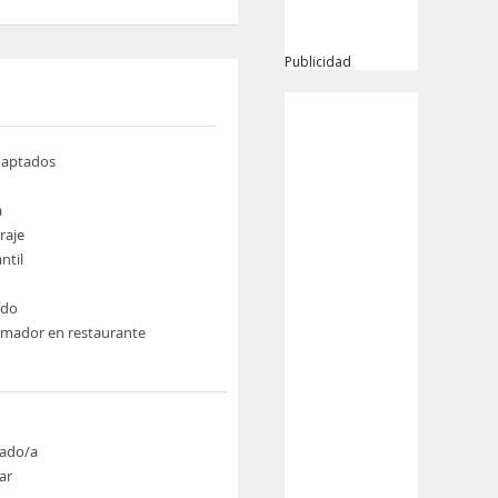
Publicidad
daptados
a
raje
ntil
ído
umador en restaurante
ado/a
ar