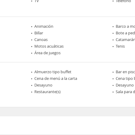
TV
Teléfono
Animación
Barco a m
Billar
Bote a ped
Canoas
Catamará
Motos acuáticas
Tenis
Área de juegos
Almuerzo tipo buffet
Bar en pis
Cena de menú a la carta
Cena tipo 
Desayuno
Desayuno 
Restaurante(s)
Sala para