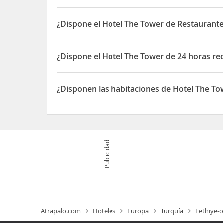
Sí, el Hotel The Tower dispone de Parking/garaje
¿Dispone el Hotel The Tower de Restaurante
Sí, el Hotel The Tower dispone de Restaurante(s)
¿Dispone el Hotel The Tower de 24 horas re
Sí, el Hotel The Tower dispone de 24 horas recepc
¿Disponen las habitaciones de Hotel The To
Sí, las habitaciones del Hotel The Tower dispone
Publicidad
Atrapalo.com
Hoteles
Europa
Turquía
Fethiye-o