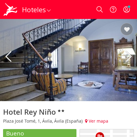
Hoteles
Login
Hotel Rey Niño
Plaza José Tomé, 1, Ávila, Ávila (España)
Ver mapa
Bueno