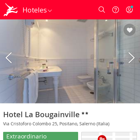
Hoteles
Login
Hotel La Bougainville
Via Cristoforo Colombo 25, Positano, Salerno (Italia)
Extraordinario