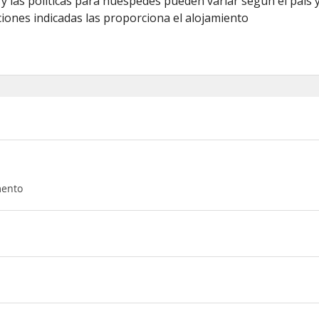
y las políticas para huéspedes pueden variar según el país y
iones indicadas las proporciona el alojamiento
mento
oking, estarás a menos de 15 minutos en coche de Mercedes-Benz 
 a 12,6 km de Thorpe Park y a 9,9 km de Brooklands Museum
pproach, Woking Surrey