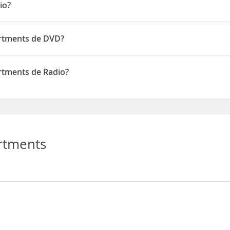
io?
artments de DVD?
ponen de DVD
rtments de Radio?
ponen de Radio
rtments