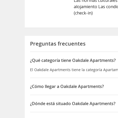
Las normas culturales 
alojamiento Las condic
(check-in)
Preguntas frecuentes
¿Qué categoría tiene Oakdale Apartments?
El Oakdale Apartments tiene la categoría Aparta
¿Cómo llegar a Oakdale Apartments?
Si decides alojarte en Oakdale Apartments de W
Lightbox Además, este apartamento se encuentra
¿Dónde está situado Oakdale Apartments?
El Oakdale Apartments está situado en Station A