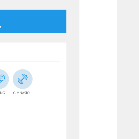
o
ING
GIMNASIO