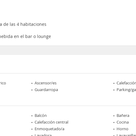
a de las 4 habitaciones
ebida en el bar o lounge
rico
Ascensor/es
Calefacció
Guardarropa
Parking/ga
Balcón
Bañera
Calefacción central
Cocina
Enmoquetado/a
Horno
Lavadora
Lavavajilla