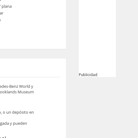
V plana
ar
a
Publicidad
cedes-Benz World y
 Brooklands Museum
o, o un depósito en
legada y pueden