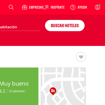
Login
BUSCAR HOTELES
Muy bueno
8.2
25 opiniones