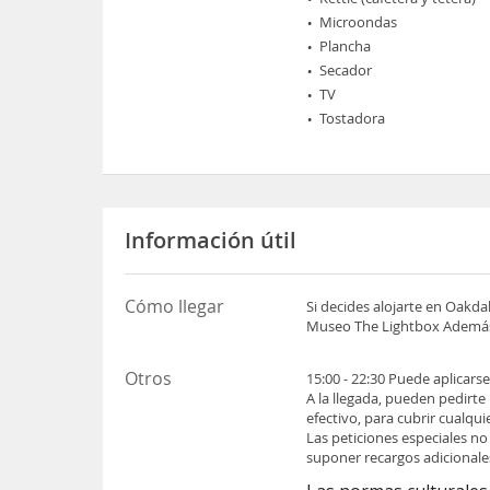
Microondas
Plancha
Secador
TV
Tostadora
Información útil
Cómo llegar
Si decides alojarte en Oak
Museo The Lightbox Además,
Otros
15:00 - 22:30 Puede aplicars
A la llegada, pueden pedirte
efectivo, para cubrir cualqu
Las peticiones especiales no
suponer recargos adicionale