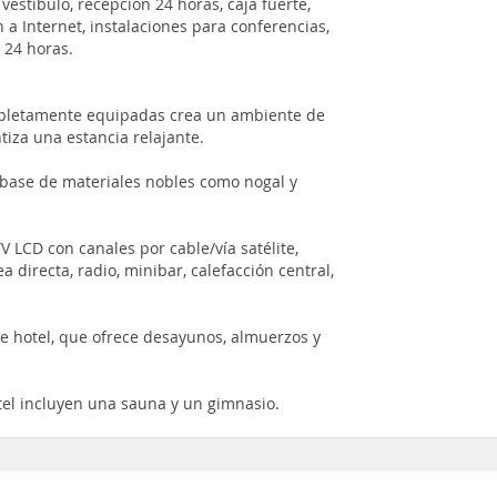
vestíbulo, recepción 24 horas, caja fuerte,
n a Internet, instalaciones para conferencias,
s 24 horas.
letamente equipadas crea un ambiente de
tiza una estancia relajante.
 base de materiales nobles como nogal y
 LCD con canales por cable/vía satélite,
a directa, radio, minibar, calefacción central,
e hotel, que ofrece desayunos, almuerzos y
tel incluyen una sauna y un gimnasio.