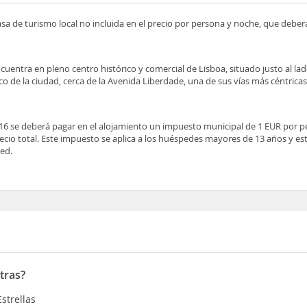
asa de turismo local no incluida en el precio por persona y noche, que deber
cuentra en pleno centro histórico y comercial de Lisboa, situado justo al lad
o de la ciudad, cerca de la Avenida Liberdade, una de sus vías más céntrica
2016 se deberá pagar en el alojamiento un impuesto municipal de 1 EUR por 
recio total. Este impuesto se aplica a los huéspedes mayores de 13 años y es
ed.
tras?
Estrellas