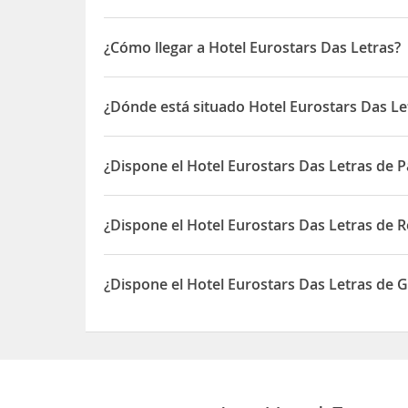
¿Cómo llegar a Hotel Eurostars Das Letras?
El
Eurostars Das Letras
se encuentra en pleno cent
Botánico de la ciudad, cerca de la Avenida Liberd
¿Dónde está situado Hotel Eurostars Das Le
El Hotel Eurostars Das Letras está situado en Rua 
¿Dispone el Hotel Eurostars Das Letras de P
Sí, el Hotel Eurostars Das Letras dispone de Parki
¿Dispone el Hotel Eurostars Das Letras de R
Sí, el Hotel Eurostars Das Letras dispone de Resta
¿Dispone el Hotel Eurostars Das Letras de 
Sí, el Hotel Eurostars Das Letras dispone de Gimn