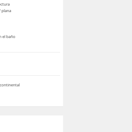
ectura
V plana
n el baño
continental