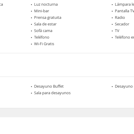
ca
Luz nocturna
Lámpara l
Mini-bar
Pantalla T
Prensa gratuita
Radio
Sala de estar
Secador
Sofá cama
TV
Teléfono
Teléfono e
Wi-Fi Gratis
Desayuno Buffet
Desayuno 
Sala para desayunos