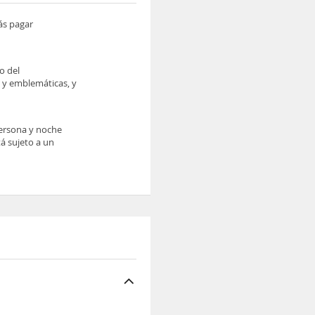
ás pagar
o del
s y emblemáticas, y
persona y noche
tá sujeto a un