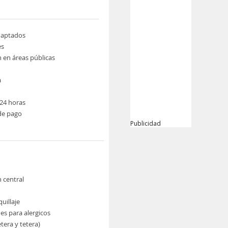
daptados
es
n en áreas públicas
a
24 horas
de pago
Publicidad
n central
uillaje
es para alergicos
etera y tetera)