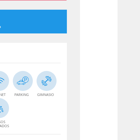
o
NET
PARKING
GIMNASIO
SOS
TADOS