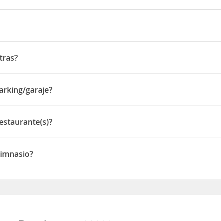
ro histórico y comercial de Lisboa, situado justo al lado del impre
ade, una de sus vías más céntricas y emblemáticas, y del exclusivo B
tras?
Castilho, 6-12
arking/garaje?
ng/garaje
estaurante(s)?
urante(s)
Gimnasio?
asio