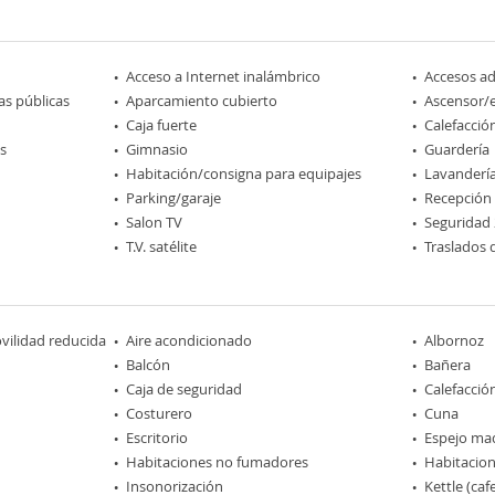
Acceso a Internet inalámbrico
Accesos a
as públicas
Aparcamiento cubierto
Ascensor/
Caja fuerte
Calefacció
s
Gimnasio
Guardería
Habitación/consigna para equipajes
Lavanderí
Parking/garaje
Recepción
Salon TV
Seguridad 
T.V. satélite
Traslados 
ilidad reducida
Aire acondicionado
Albornoz
Balcón
Bañera
Caja de seguridad
Calefacció
Costurero
Cuna
Escritorio
Espejo maq
Habitaciones no fumadores
Habitacion
Insonorización
Kettle (caf