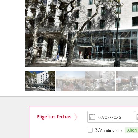
Elige tus fechas
ahor
Añadir vuelo