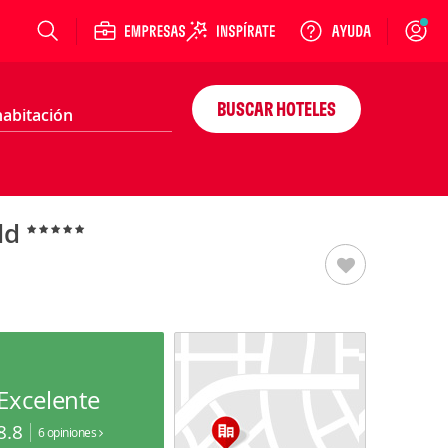
Login
BUSCAR HOTELES
rld
Excelente
8.8
6 opiniones