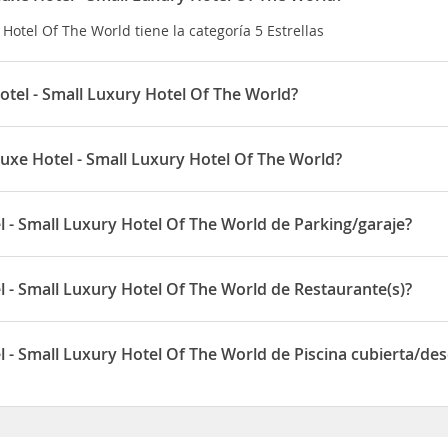
Hotel Of The World tiene la categoría 5 Estrellas
otel - Small Luxury Hotel Of The World?
nífica cerca de la población de
Santa Eulalia
y su puerto. Está al fi
uxe Hotel - Small Luxury Hotel Of The World?
 pubs, lugares de interés turístico, tiendas y transporte público e
y Hotel Of The World está situado en Salvador Camacho, 14
km del alojamiento.
l - Small Luxury Hotel Of The World de Parking/garaje?
xury Hotel Of The World dispone de Parking/garaje
l - Small Luxury Hotel Of The World de Restaurante(s)?
xury Hotel Of The World dispone de Restaurante(s)
 - Small Luxury Hotel Of The World de Piscina cubierta/des
xury Hotel Of The World dispone de Piscina cubierta/descubierta