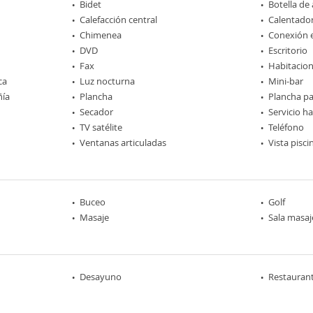
Bidet
Botella de
Calefacción central
Calentador
Chimenea
Conexión e
DVD
Escritorio
Fax
Habitacio
ca
Luz nocturna
Mini-bar
ñía
Plancha
Plancha p
Secador
Servicio h
TV satélite
Teléfono
Ventanas articuladas
Vista pisci
Buceo
Golf
Masaje
Sala masaj
Desayuno
Restaurant