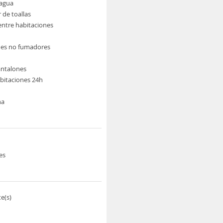
 agua
 de toallas
ntre habitaciones
nes no fumadores
antalones
abitaciones 24h
na
es
e(s)