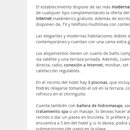
El establecimiento dispone de las más
modernas
de cualquier tipo complementando la oferta del
Internet
inalámbrico gratuito. Además de escritor
disponen de, TV y teléfono multilínea con conte
Las elegantes y modernas habitaciones dobles
contemporáneo y cuentan con una cama extra g
Los alojamientos tienen un cuarto de baño comp
vía satélite y una terraza privada. Además, cuen
directa, radio,
conexión a Internet
, minibar, set
calefacción regulables.
En el recinto del hotel hay
3 piscinas
, que incluy
Podrás relajarse tomando el sol en la terraza, c
refresco en el chiringuito.
Cuenta también con
bañera de hidromasaje
, s
tratamiento spa
o un masaje. Si deseas hacer al
recinto o dar un paseo en bicicleta. Si prefiere j
encuentra a 5 km del hotel y, si lo desea, podrá
submarinismo (de pago) en la playa.