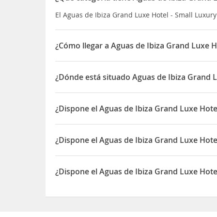
El Aguas de Ibiza Grand Luxe Hotel - Small Luxury 
¿Cómo llegar a Aguas de Ibiza Grand Luxe H
Este encantador hotel goza de una ubicación mag
marítimo
, a solo 50 metros de la playa.
¿Dónde está situado Aguas de Ibiza Grand L
Encontrarás una selección de restaurantes, bares,
El Aguas de Ibiza Grand Luxe Hotel - Small Luxur
Ibiza
está a 15 km y el
aeropuerto de Ibiza
, a 20 
¿Dispone el Aguas de Ibiza Grand Luxe Hote
Sí, el Aguas de Ibiza Grand Luxe Hotel - Small Lu
¿Dispone el Aguas de Ibiza Grand Luxe Hote
Sí, el Aguas de Ibiza Grand Luxe Hotel - Small Lu
¿Dispone el Aguas de Ibiza Grand Luxe Hotel
Sí, el Aguas de Ibiza Grand Luxe Hotel - Small Lu