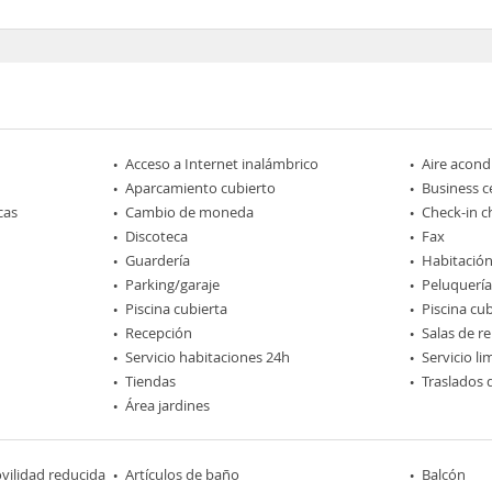
Acceso a Internet inalámbrico
Aire acond
Aparcamiento cubierto
Business c
cas
Cambio de moneda
Check-in c
Discoteca
Fax
Guardería
Habitación
Parking/garaje
Peluquería
Piscina cubierta
Piscina cu
Recepción
Salas de r
Servicio habitaciones 24h
Servicio l
Tiendas
Traslados 
Área jardines
ilidad reducida
Artículos de baño
Balcón