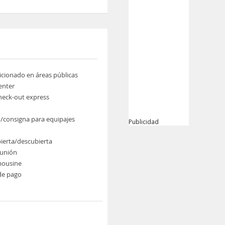
icionado en áreas públicas
enter
heck-out express
/consigna para equipajes
Publicidad
bierta/descubierta
eunión
imousine
de pago