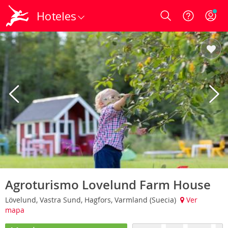
Hoteles
Login
Agroturismo Lovelund Farm House
Lövelund, Vastra Sund, Hagfors, Varmland (Suecia)
Ver
mapa