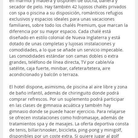
en mármol y madera y disponen de ducha, bañera y
secador de pelo. Hay también 42 lujosos chalés privados
con spa o piscina a su disposición, románticos refugios
exclusivos y espacios ideales para unas vacaciones
familiares, sobre todo los chalés Premium, que marcan la
diferencia por su mayor espacio. Cada chalé está
diseñado en estilo colonial de Nueva Inglaterra y está
dotado de unas completas y lujosas instalaciones y
comodidades, a lo que se añade un servicio impecable.
Las comodidades estándar son camas dobles o extra
grandes, teléfono de línea directa, TV por cable/vía
satélite, caja fuerte, minibar, cafetera/tetera, aire
acondicionado y balcón o terraza.
El hotel dispone, asimismo, de piscina al aire libre y zona
de baño infantil, además de chiringuito donde podrá
comprar refrescos. Por un suplemento podrá participar
en las clases de gimnasia acuática y también hay
gimnasio donde se puede hacer ejercicio. Para relajarse
se ofrecen instalaciones como hidromasaje, además de
tratamientos spa y de masajes. La oferta deportiva consta
de tenis, billar/snooker, bicicleta, ping-pong y minigolf,
disponibles por un coste extra. Si quiere jugar al golf