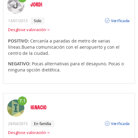
JORDI
Opinión
Verificada
13/01/2015
solo
Desglose valoración
POSITIVO:
Cercanía a paradas de metro de varias
líneas.Buena comunicación con el aeropuerto y con el
centro de la ciudad.
NEGATIVO:
Pocas alternativas para el desayuno. Pocas o
ninguna opción dietética.
7.1
IGNACIO
Opinión
Verificada
29/04/2015
en familia
Desglose valoración