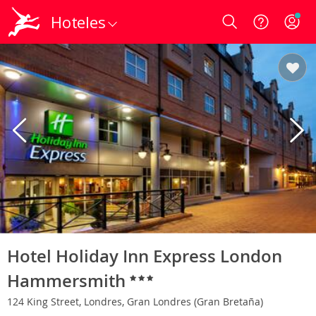
Hoteles
Login
Hotel Holiday Inn Express London
Hammersmith
124 King Street, Londres, Gran Londres (Gran Bretaña)