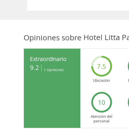
Sí, las habitaciones del Hotel Litta Palace dispon
Opiniones sobre
Hotel Litta P
Extraordinario
7.5
9.2
1
opiniones
Ubicación
10
Atención del
personal