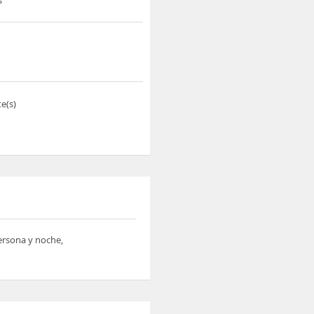
e(s)
persona y noche,