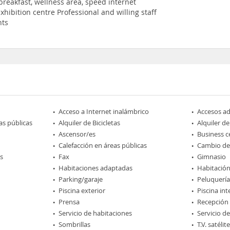
 breakfast, wellness area, speed internet
xhibition centre Professional and willing staff
nts
Acceso a Internet inalámbrico
Accesos a
as públicas
Alquiler de Bicicletas
Alquiler d
Ascensor/es
Business c
Calefacción en áreas públicas
Cambio d
s
Fax
Gimnasio
Habitaciones adaptadas
Habitación
Parking/garaje
Peluquería
Piscina exterior
Piscina int
Prensa
Recepción
Servicio de habitaciones
Servicio d
Sombrillas
T.V. satélite