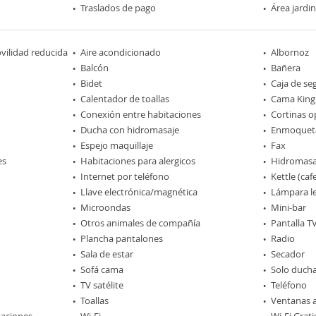
Traslados de pago
Área jardi
ilidad reducida
Aire acondicionado
Albornoz
Balcón
Bañera
Bidet
Caja de se
Calentador de toallas
Cama King 
Conexión entre habitaciones
Cortinas o
Ducha con hidromasaje
Enmoquet
Espejo maquillaje
Fax
es
Habitaciones para alergicos
Hidromasa
Internet por teléfono
Kettle (caf
Llave electrónica/magnética
Lámpara l
Microondas
Mini-bar
Otros animales de compañía
Pantalla T
Plancha pantalones
Radio
Sala de estar
Secador
Sofá cama
Solo duch
TV satélite
Teléfono
Toallas
Ventanas a
taciones
Wi-Fi
Wi-Fi Grati