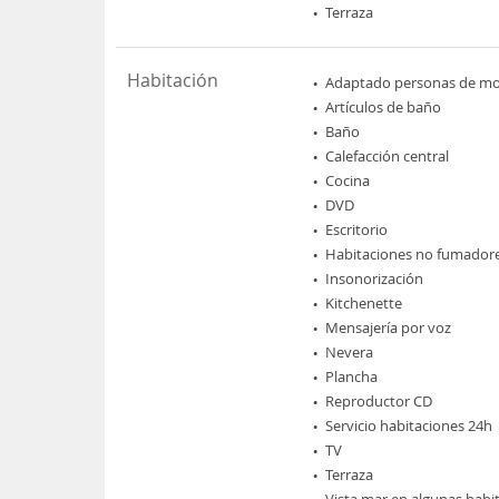
Terraza
Habitación
Adaptado personas de mov
Artículos de baño
Baño
Calefacción central
Cocina
DVD
Escritorio
Habitaciones no fumador
Insonorización
Kitchenette
Mensajería por voz
Nevera
Plancha
Reproductor CD
Servicio habitaciones 24h
TV
Terraza
Vista mar en algunas habi