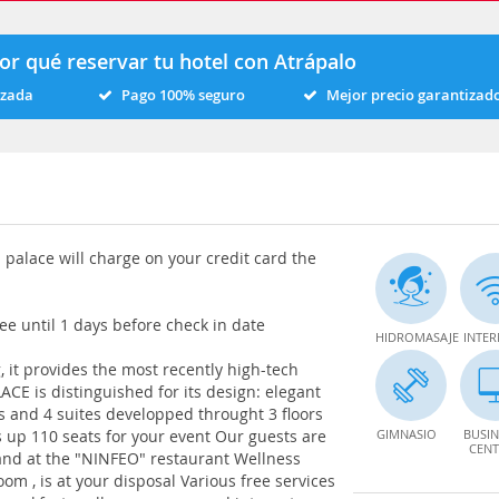
or qué reservar tu hotel con Atrápalo
izada
Pago 100% seguro
Mejor precio garantizad
a palace will charge on your credit card the
ee until 1 days before check in date
HIDROMASAJE
INTER
, it provides the most recently high-tech
LACE is distinguished for its design: elegant
s and 4 suites developped throught 3 floors
s up 110 seats for your event Our guests are
GIMNASIO
BUSIN
CENT
and at the "NINFEO" restaurant Wellness
om , is at your disposal Various free services