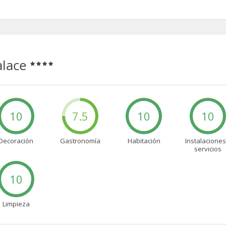
en de Aire acondicionado
alace
10
7.5
10
10
Decoración
Gastronomía
Habitación
Instalaciones
servicios
10
Limpieza