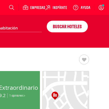
Login
BUSCAR HOTELES
Extraordinario
9.2
1 opiniones