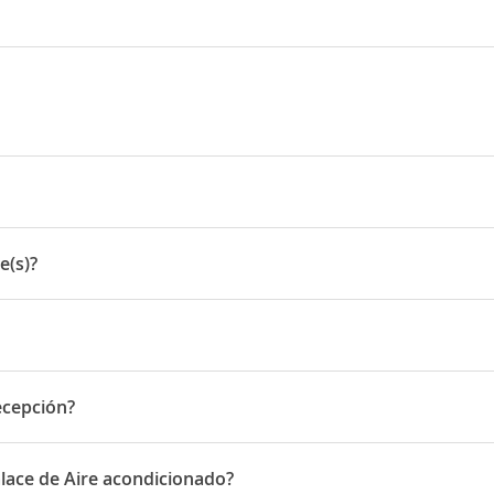
e(s)?
recepción?
pción
alace de Aire acondicionado?