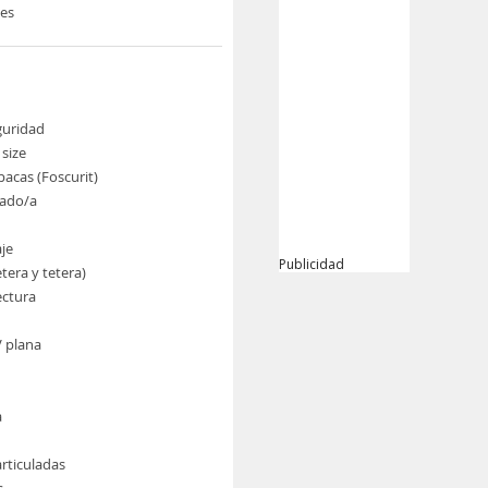
nes
guridad
size
pacas (Foscurit)
ado/a
je
Publicidad
etera y tetera)
ectura
V plana
a
rticuladas
s