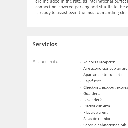
are included in the rate, as international buffet
connection, covered parking and shuttle to the e
is ready to assist even the most demanding clie
Servicios
Alojamiento
24 horas recepción
Aire acondicionado en áre
Aparcamiento cubierto
Caja fuerte
Check-in check-out expres
Guardería
Lavandería
Piscina cubierta
Playa de arena
Salas de reunión
Servicio habitaciones 24h