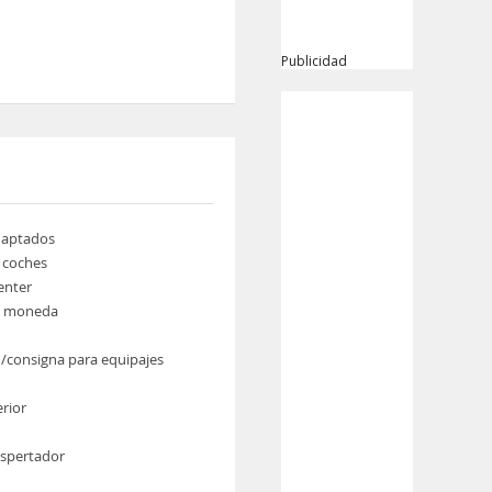
Publicidad
daptados
e coches
enter
e moneda
/consigna para equipajes
erior
espertador