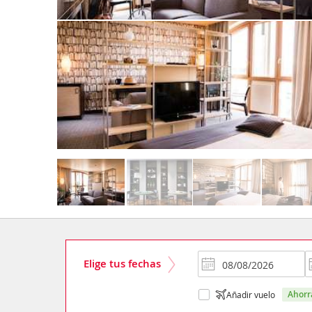
Elige tus fechas
ahor
Añadir vuelo