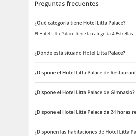
Preguntas frecuentes
¿Qué categoría tiene Hotel Litta Palace?
El Hotel Litta Palace tiene la categoría 4 Estrellas
¿Dónde está situado Hotel Litta Palace?
El Hotel Litta Palace está situado en Via Lepetit, 1
¿Dispone el Hotel Litta Palace de Restaurant
Sí, el Hotel Litta Palace dispone de Restaurante(s)
¿Dispone el Hotel Litta Palace de Gimnasio?
Sí, el Hotel Litta Palace dispone de Gimnasio
¿Dispone el Hotel Litta Palace de 24 horas 
Sí, el Hotel Litta Palace dispone de 24 horas rece
¿Disponen las habitaciones de Hotel Litta P