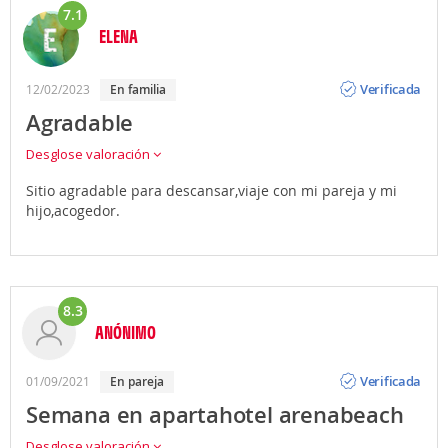
7.1
ELENA
Opinión
Verificada
12/02/2023
en familia
Agradable
Desglose valoración
Sitio agradable para descansar,viaje con mi pareja y mi
hijo,acogedor.
8.3
ANÓNIMO
Opinión
Verificada
01/09/2021
en pareja
Semana en apartahotel arenabeach
Desglose valoración