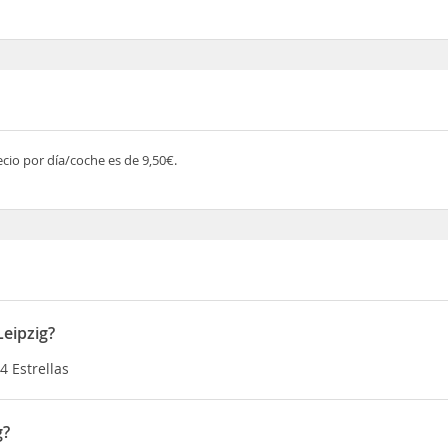
recio por día/coche es de 9,50€.
eipzig?
4 Estrellas
g?