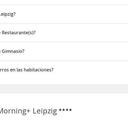
 de 9,50€.
eipzig?
auchaer Strasse 260
 Restaurante(s)?
staurante(s)
e Gimnasio?
mnasio
rros en las habitaciones?
 en las habitaciones
Morning+ Leipzig