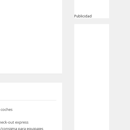
Publicidad
e coches
heck-out express
/consigna para equipajes