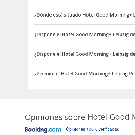
El hotel ofrece parking. El precio por día/coche es
¿Dónde está situado Hotel Good Morning+ L
El Hotel Good Morning+ Leipzig está situado en T
¿Dispone el Hotel Good Morning+ Leipzig de
Sí, el Hotel Good Morning+ Leipzig dispone de Re
¿Dispone el Hotel Good Morning+ Leipzig d
Sí, el Hotel Good Morning+ Leipzig dispone de Gi
¿Permite el Hotel Good Morning+ Leipzig Pe
Sí, el Hotel Good Morning+ Leipzig permite Perros
Opiniones sobre
Hotel Good 
Opiniones 100% verificadas