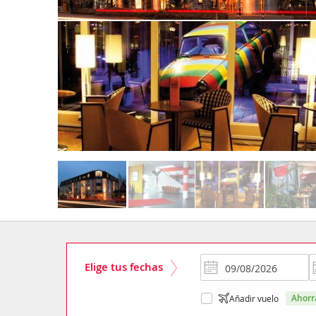
Elige tus fechas
ahor
Añadir vuelo