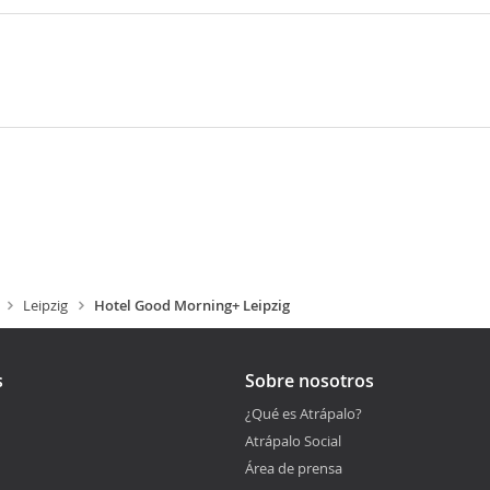
Leipzig
Hotel Good Morning+ Leipzig
s
Sobre nosotros
¿Qué es Atrápalo?
Atrápalo Social
Área de prensa