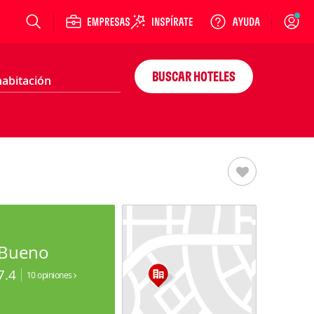
Login
BUSCAR HOTELES
Bueno
7.4
10 opiniones