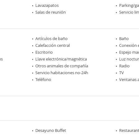
Lavazapatos
Parking/ga
Salas de reunión
Servicio l
Artículos de baño
Baño
Calefacción central
Conexión e
Escritorio
Espejo maq
es
Llave electrónica/magnética
Luz noctu
Otros animales de compañía
Radio
Servicio habitaciones no-24h
TV
Teléfono
Ventanas a
Desayuno Buffet
Restaurant