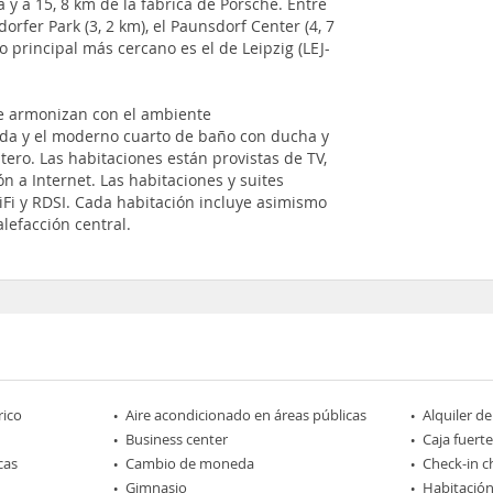
a y a 15, 8 km de la fábrica de Porsche. Entre
orfer Park (3, 2 km), el Paunsdorf Center (4, 7
to principal más cercano es el de Leipzig (LEJ-
ue armonizan con el ambiente
da y el moderno cuarto de baño con ducha y
ro. Las habitaciones están provistas de TV,
ón a Internet. Las habitaciones y suites
Fi y RDSI. Cada habitación incluye asimismo
lefacción central.
rico
Aire acondicionado en áreas públicas
Alquiler d
Business center
Caja fuerte
cas
Cambio de moneda
Check-in c
Gimnasio
Habitación