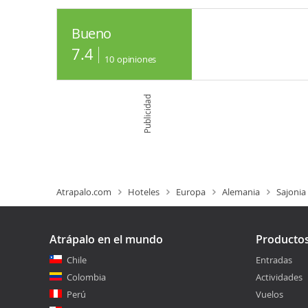
Bueno
7.4
10
opiniones
Publicidad
Atrapalo.com
Hoteles
Europa
Alemania
Sajonia
Atrápalo en el mundo
Producto
Chile
Entradas
Colombia
Actividades
Perú
Vuelos