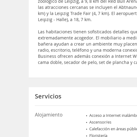
zoológico de Leipzig, a 9, 8 km del Red Bull Aren
las atracciones cercanas se incluyen el Abtnaund
km) y la Leipzig Trade Fair (4, 7 km). El aeropuer
Leipzig - Halle), a 18, 7 km.
Las habitaciones tienen sofisticados detalles q
extremadamente acogedor. El mobiliario a medi
bañera ayudan a crear un ambiente muy placente
radio, escritorio, teléfono y una moderna conexi
Business ofrecen además conexión a Internet Wi
cama doble, secador de pelo, set de plancha y ca
Servicios
Alojamiento
Acceso a Internet inalámb
Ascensor/es
Calefacción en áreas públi
Floristería