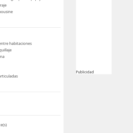
raje
imousine
ntre habitaciones
uillaje
rna
Publicidad
rticuladas
e(s)