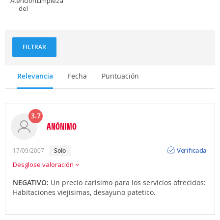
Atención
Limpieza
del
personal
FILTRAR
Relevancia
Fecha
Puntuación
3.7
ANÓNIMO
Opinión
Verificada
17/09/2007
solo
Desglose valoración
NEGATIVO:
Un precio carisimo para los servicios ofrecidos:
Habitaciones viejisimas, desayuno patetico.