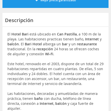
Mejor precio garantizado
Descripción
El
Hotel Bari
está ubicado en
Can Pastilla
, a 100 m de la
playa. Las habitaciones practicas tienen baño,
Internet
y
balcón
. El
Bari
Hote
l
alberga un
bar
y un
restaurante
tradicional. En la
recepción
24 horas se ofrecen coches
de alquiler y conexión
Wi-Fi
.
Este hotel, renovado en el 2003, dispone de un total de 29
habitaciones repartidas en cuatro plantas. De ellas, 5 son
individuales y 24 dobles. El hotel cuenta con un área de
recepción con ascensor, un bar, un restaurante, una
terminal de Internet y servicio de lavandería.
Las habitaciones, decoradas y amuebladas de manera
práctica, tienen
baño
con ducha, teléfono de línea
directa, conexión a
Internet
,
balcón
y caja fuerte de
alquiler.