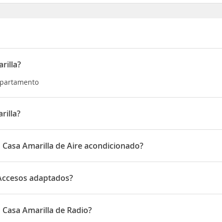
rilla?
 Apartamento
rilla?
 Amarilla Esterillos Centro Parrita
 Casa Amarilla de Aire acondicionado?
la disponen de Aire acondicionado
 Accesos adaptados?
esos adaptados
 Casa Amarilla de Radio?