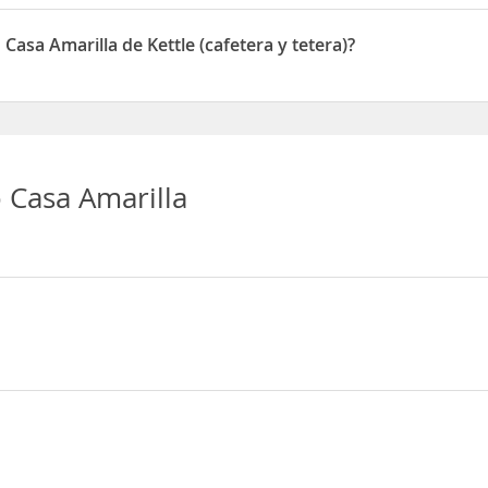
la disponen de Radio
asa Amarilla de Kettle (cafetera y tetera)?
a disponen de Kettle (cafetera y tetera)
 Casa Amarilla