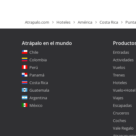
Atrapalo.com
Hoteles
América
Costa Rica
Punta
Atrápalo en el mundo
Producto
Chile
Entradas
Colombia
Actividades
Perú
Vuelos
Panamá
Trenes
Costa Rica
Hoteles
Guatemala
Vuelo+Hotel
Argentina
Viajes
México
Escapadas
Cruceros
Coches
Vale Regalo
Atrapapunt