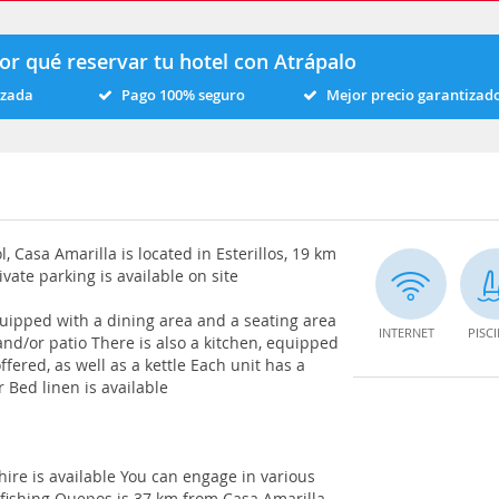
or qué reservar tu hotel con Atrápalo
izada
Pago 100% seguro
Mejor precio garantizad
 Casa Amarilla is located in Esterillos, 19 km
ate parking is available on site
uipped with a dining area and a seating area
INTERNET
PISC
and/or patio There is also a kitchen, equipped
fered, as well as a kettle Each unit has a
 Bed linen is available
hire is available You can engage in various
d fishing Quepos is 37 km from Casa Amarilla,