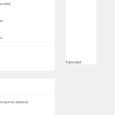
guridad
ar
na
Publicidad
 porque los deberás