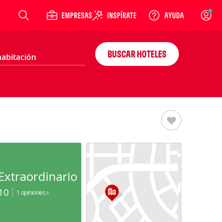
Login
BUSCAR HOTELES
Extraordinario
10
1 opiniones