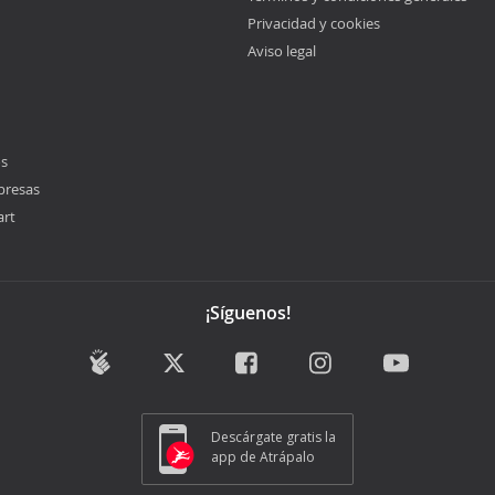
Privacidad y cookies
Aviso legal
os
presas
art
¡Síguenos!
Descárgate gratis la
app de Atrápalo