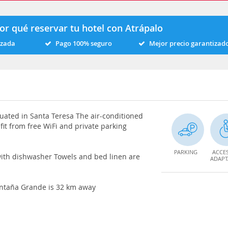
or qué reservar tu hotel con Atrápalo
izada
Pago 100% seguro
Mejor precio garantizad
situated in Santa Teresa The air-conditioned
it from free WiFi and private parking
PARKING
ACCE
with dishwasher Towels and bed linen are
ADAP
ontaña Grande is 32 km away