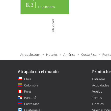
8.3
1
opiniones
Publicidad
Atrapalo.com
Hoteles
América
Costa Rica
Punta
Atrápalo en el mundo
Producto
Chile
Entradas
Colombia
Actividades
Perú
Vuelos
Panamá
Trenes
Costa Rica
Hoteles
Guatemala
Vuelo+Hotel