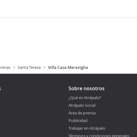
renas
Santa Teresa
Villa Casa Meraviglia
s
Sobre nosotros
¿Qué es Atrápalo?
Atrápalo Social
Área de prensa
Publicidad
Trabajar en Atrápalo
Términos y condiciones generales