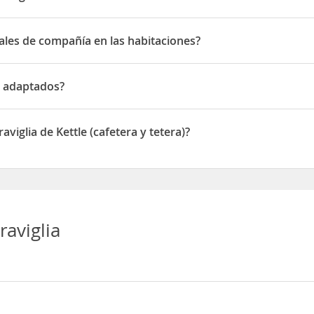
sponen de Aire acondicionado
males de compañía en las habitaciones?
es de compañía en las habitaciones
s adaptados?
daptados
viglia de Kettle (cafetera y tetera)?
onen de Kettle (cafetera y tetera)
raviglia