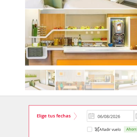
Elige tus fechas
ahor
Añadir vuelo