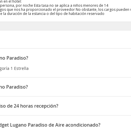
n en el hotel:
 persona, por noche Esta tasa no se aplica a niños menores de 14
rgos que nos ha proporcionado el proveedor No obstante, los cargos pueden 
 la duración de la estancia o del tipo de habitación reservado
ano Paradiso?
goría 1 Estrella
no Paradiso?
 en Via Geretta 10
iso de 24 horas recepción?
de 24 horas recepción
udget Lugano Paradiso de Aire acondicionado?