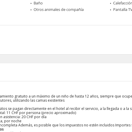
Baño
Calefacció
Otros animales de compañía
Pantalla T
ojamiento gratuito a un máximo de un niño de hasta 12 años, siempre que ocup
utores, utilizando las camas existentes
tos se pagan directamente en el hotel al recibir el servicio, a la llegada o a la s
tal: 11 CHF por persona (precio aproximado)
n asistencia: 20 CHF por día
a, por noche
r incompleta Además, es posible que los impuestos no estén incluidos Importes
ios