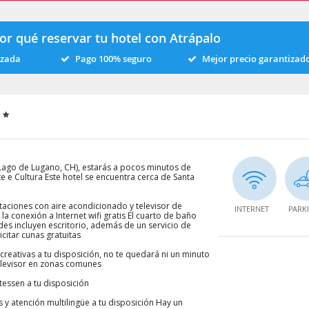
or qué reservar tu hotel con Atrápalo
izada
Pago 100% seguro
Mejor precio garantizad
o
 (Lago de Lugano, CH), estarás a pocos minutos de
 e Cultura Este hotel se encuentra cerca de Santa
taciones con aire acondicionado y televisor de
INTERNET
PARK
la conexión a Internet wifi gratis El cuarto de baño
es incluyen escritorio, además de un servicio de
icitar cunas gratuitas
ecreativas a tu disposición, no te quedará ni un minuto
 televisor en zonas comunes
tessen a tu disposición
 y atención multilingüe a tu disposición Hay un