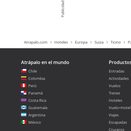
Publicidad
Atrapalo.com
Hoteles
Europa
Suiza
Ticino
P
Atrápalo en el mundo
Producto
Chile
Entradas
Colombia
Actividades
Perú
Vuelos
Panamá
Trenes
Costa Rica
Hoteles
Guatemala
Vuelo+Hotel
Argentina
Viajes
México
Escapadas
Cruceros