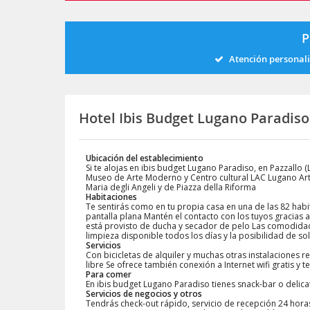
P
Atención personal
Hotel Ibis Budget Lugano Paradis
Ubicación del establecimiento
Si te alojas en ibis budget Lugano Paradiso, en Pazzallo
Museo de Arte Moderno y Centro cultural LAC Lugano Arte
Maria degli Angeli y de Piazza della Riforma
Habitaciones
Te sentirás como en tu propia casa en una de las 82 habi
pantalla plana Mantén el contacto con los tuyos gracias a 
está provisto de ducha y secador de pelo Las comodidad
limpieza disponible todos los días y la posibilidad de sol
Servicios
Con bicicletas de alquiler y muchas otras instalaciones r
libre Se ofrece también conexión a Internet wifi gratis y
Para comer
En ibis budget Lugano Paradiso tienes snack-bar o delica
Servicios de negocios y otros
Tendrás check-out rápido, servicio de recepción 24 horas