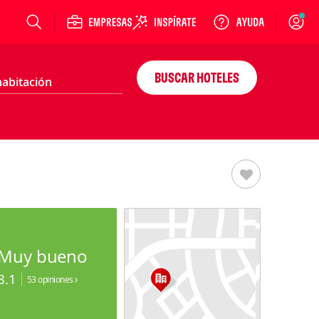
Login
BUSCAR HOTELES
Muy bueno
8.1
53 opiniones