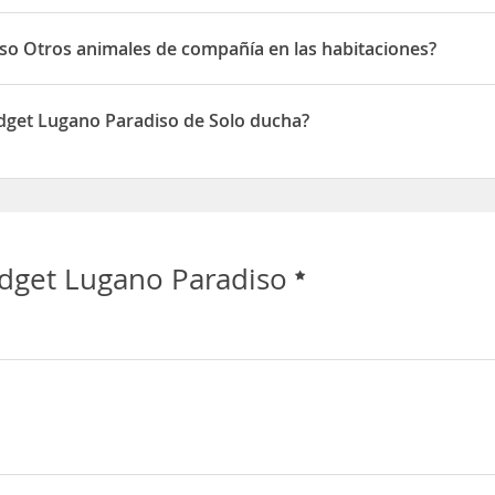
o Paradiso disponen de Aire acondicionado
iso Otros animales de compañía en las habitaciones?
 Otros animales de compañía en las habitaciones
udget Lugano Paradiso de Solo ducha?
o Paradiso disponen de Solo ducha
udget Lugano Paradiso