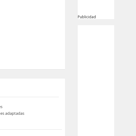
Publicidad
es
nes adaptadas