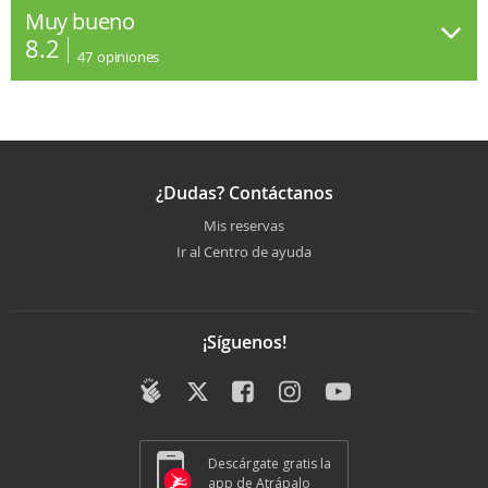
Muy bueno
8.2
47
opiniones
¿Dudas? Contáctanos
Mis reservas
Ir al Centro de ayuda
¡Síguenos!
Descárgate gratis la
app de Atrápalo